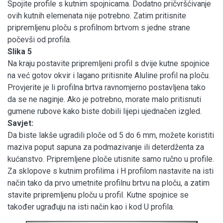
Spojite profile s kutnim spojnicama. Dodatno pričvršćivanje
ovih kutnih elemenata nije potrebno. Zatim pritisnite
pripremljenu ploču s profilnom brtvom s jedne strane
počevši od profila.
Slika 5
Na kraju postavite pripremljeni profil s dvije kutne spojnice
na već gotov okvir i lagano pritisnite Aluline profil na ploču.
Provjerite je li profilna brtva ravnomjerno postavljena tako
da se ne naginje. Ako je potrebno, morate malo pritisnuti
gumene rubove kako biste dobili lijepi ujednačen izgled.
Savjet:
Da biste lakše ugradili ploče od 5 do 6 mm, možete koristiti
maziva poput sapuna za podmazivanje ili deterdženta za
kućanstvo. Pripremljene ploče utisnite samo ručno u profile.
Za sklopove s kutnim profilima i H profilom nastavite na isti
način tako da prvo umetnite profilnu brtvu na ploču, a zatim
stavite pripremljenu ploču u profil. Kutne spojnice se
također ugrađuju na isti način kao i kod U profila.