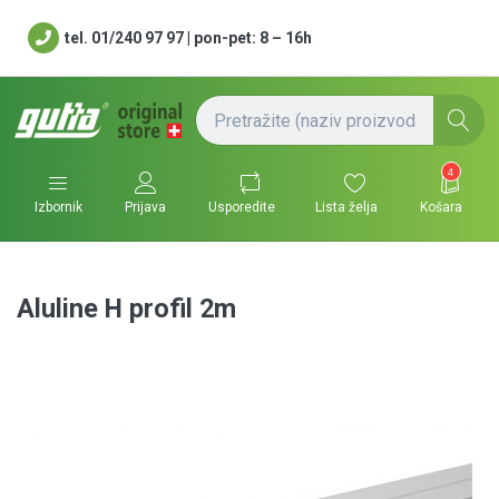
tel. 01/240 97 97 | pon-pet: 8 – 16h
4
Usporedite
Lista želja
Košara
Izbornik
Prijava
Aluline H profil 2m