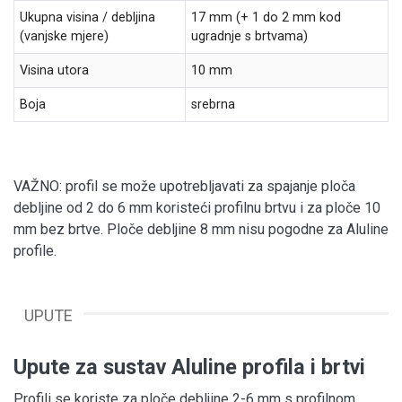
Ukupna visina / debljina
17 mm (+ 1 do 2 mm kod
(vanjske mjere)
ugradnje s brtvama)
Visina utora
10 mm
Boja
srebrna
VAŽNO: profil se može upotrebljavati za spajanje ploča
debljine od 2 do 6 mm koristeći profilnu brtvu i za ploče 10
mm bez brtve. Ploče debljine 8 mm nisu pogodne za Aluline
profile.
UPUTE
Upute za sustav Aluline profila i brtvi
Profili se koriste za ploče debljine 2-6 mm s profilnom