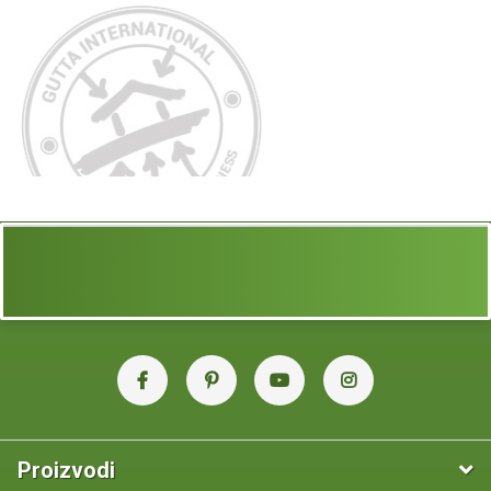
izrađenu od čeličnih vruće pocinčanih profila koji osiguravaju
Proučite upute za montažu Gardentec
čvrstoću, otpornost na hrđu i dug vijek trajanja. Pokrov je od
plastenika
UV stabiliziranog
polikarbonata debljine 4 ili 6 mm
, što znači
da nudi izuzetnu toplinsku izolaciju i štiti biljke od
Najčešća pitanja i konkretni odgovori o našim
pretjeranog sunca, vjetra, kiše i mraza.
plastenicima (uz BONUS savjete)
Kvaliteta izrade
i
dugotrajnost
su glavne točke koje ističu
Gutta plastenike. Neki drugi pojedini plastenici su ponekad u
startu jeftiniji, ali nude pokrov od slabih plastičnih folija ili
tankih profila koji će u kratko vrijeme zahtijevati mijenjanje
samog pokrova ili čak pojedinih profila. Stoga za razliku od
takvih modela, naši Gardentec plastenici imaju konstrukciju
izrađenu od
čeličnih, vruće pocinčanih profila
koji
osiguravaju čvrstoću,
otpornost na hrđu
i
dug vijek trajanja
.
Pokrov je od UV otpornih
polikarbonatnih ploča debljine 4 ili
6 mm
– ploče pružaju povećanu toplinsku izolaciju i
učinkovito štite biljke od pretjeranog sunca, vjetra, kiše ili
mraza.
Proizvodi