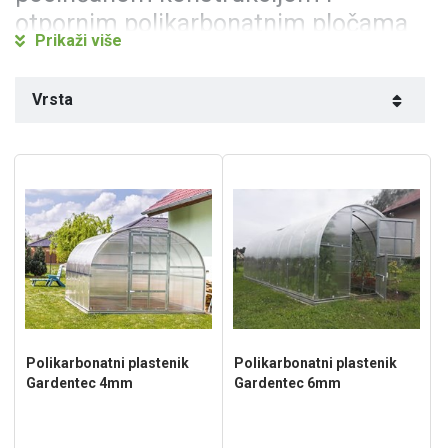
otpornim polikarbonatnim pločama
Prikaži više
Gardentec plastenici su proizvod koji dugotrajno jamči
zaštitu vaših biljaka
te se nude kao izuzetno
vrhunsko
Vrsta
rješenje
bilo da se radi o osobnom ili profesionalnom
uzgoju povrća
. Konstrukcija plastenika je izrađena od čvrstih
čeličnih pocinčanih profila
, debljine 1 mm što je za 30%
veće debljine od uobičajenih lučnih plastenika. Dok je
pokrov od
UV otpornih polikarbonatnih ploča
, koje
doprinose
boljim toplinskim izolacijskim svojstvima
od
klasičnih plastenika s folijom. Dostupni su u dvije verzije
debljine polikarbonata
:
4mm
(Classic) ili
6 mm
(Profi).
Gardentec polikarbonatni plastenici će se svidjet mnogim
vrtlarima zbog svoje čvrste i dugotrajne konstrukcije,
tehničkim lučnim dizajnom, ponudom dimenzija i zbog svojih
Polikarbonatni plastenik
Polikarbonatni plastenik
znatno boljih toplinskih svojstva. Naručite online uz dostavu
Gardentec 4mm
Gardentec 6mm
na kućnu adresu ili preuzmite plastenik na našoj adresi!
Gardentec polikarbonatni plastenici će se svidjeti mnogim