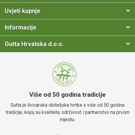
U ponudi imamo četiri dimenzije – od manjih hobi plastenika
za vrt u dimenziji od 2×3 m, do većih modela pogodnih za
Uvjeti kupnje
ozbiljniji uzgoj. Širina svih Gardentec plastenika je 3 metra,
dok dužine možete izabrati između: 2, 4, 6 i čak 8 metara.
Informacije
Polikarbonatne ploče propuštaju dovoljno svjetla za rast
biljaka, ali pritom zadržavaju toplinu, čineći plastenik
Gutta Hrvatska d.o.o.
idealnim za ekološki uzgoj biljaka uz
produženje sezone
sadnje
.
Više od 50 godina tradicije
Gutta je švicarska obiteljska tvrtka s više od 50 godina
tradicije, kojoj su kvaliteta, održivost i partnerstvo na prvom
mjestu.