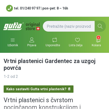
tel. 01/240 97 97 | pon-pet: 8 – 16h
4
Usporedite
Lista želja
Košara
Izbornik
Prijava
Vrtni plastenici Gardentec za uzgoj
povrća
1-2
od
2
Kako sastaviti Gutta vrtni plastenik? 📄
Vrtni plastenici s čvrstom
pocinčanom konstrukcijom i