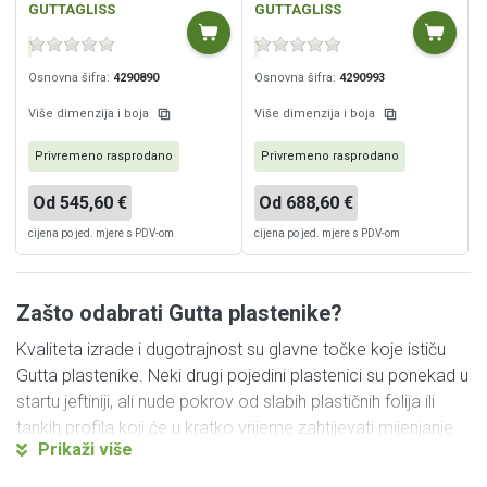
GUTTAGLISS
GUTTAGLISS
vrtlarima zbog svoje čvrste i dugotrajne konstrukcije,
tehničkog lučnog dizajna, ponude dimenzija i zbog svojih
znatno boljih toplinskih svojstava. Naručite online uz
Osnovna šifra:
4290890
Osnovna šifra:
4290993
dostavu na kućnu adresu ili preuzmite plastenik na našoj
Više dimenzija i boja
Više dimenzija i boja
adresi!
Privremeno rasprodano
Privremeno rasprodano
Praktični savjet:
Želite produžiti vijek trajanja
plastenika? Pročitajte naš vodič
kako pripremiti
Od 545,60 €
Od 688,60 €
plastenik za zimu
– jednostavni koraci koji
cijena po jed. mjere s PDV-om
cijena po jed. mjere s PDV-om
štede vrijeme i novac.
Zašto odabrati Gutta plastenike?
Sadržaj:
Kvaliteta izrade i dugotrajnost su glavne točke koje ističu
Gutta plastenike. Neki drugi pojedini plastenici su ponekad u
Zašto je Gutta plastenik dobar odabir?
startu jeftiniji, ali nude pokrov od slabih plastičnih folija ili
tankih profila koji će u kratko vrijeme zahtijevati mijenjanje
Pogledajte ključne prednosti Gutta plastenika
Prikaži više
pokrova ili čak konstrukcije. Stoga za razliku od takvih
modela, naši Gardentec plastenici imaju konstrukciju