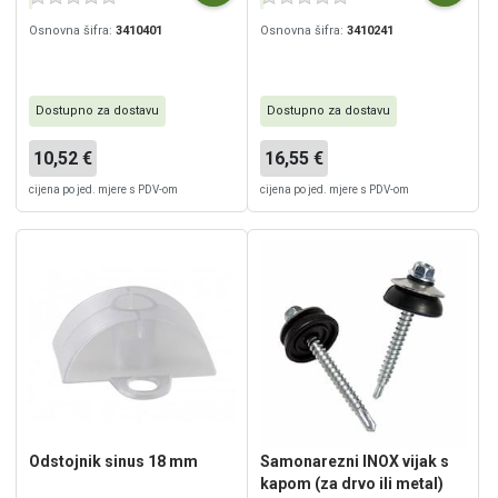
Osnovna šifra:
3410401
Osnovna šifra:
3410241
Dostupno za dostavu
Dostupno za dostavu
10,52 €
16,55 €
cijena po jed. mjere s PDV-om
cijena po jed. mjere s PDV-om
Odstojnik sinus 18 mm
Samonarezni INOX vijak s
kapom (za drvo ili metal)