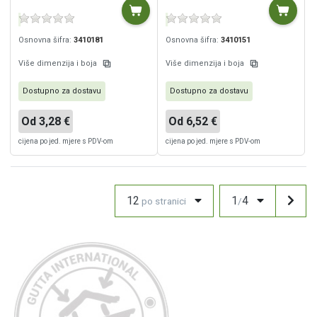
Osnovna šifra:
3410181
Osnovna šifra:
3410151
Više dimenzija i boja
Više dimenzija i boja
Dostupno za dostavu
Dostupno za dostavu
Od 3,28 €
Od 6,52 €
cijena po jed. mjere s PDV-om
cijena po jed. mjere s PDV-om
12
1
4
po stranici
/