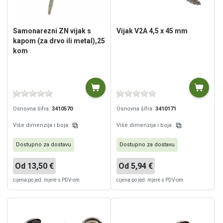
Samonarezni ZN vijak s
Vijak V2A 4,5 x 45 mm
kapom (za drvo ili metal),25
kom
Osnovna šifra:
3410570
Osnovna šifra:
3410171
Više dimenzija i boja
Više dimenzija i boja
Dostupno za dostavu
Dostupno za dostavu
Od 13,50 €
Od 5,94 €
cijena po jed. mjere s PDV-om
cijena po jed. mjere s PDV-om