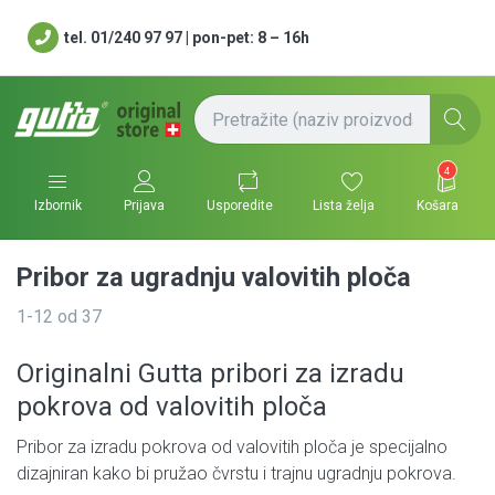
tel. 01/240 97 97 | pon-pet: 8 – 16h
4
Usporedite
Lista želja
Košara
Izbornik
Prijava
Pribor za ugradnju valovitih ploča
1-12
od
37
Originalni Gutta pribori za izradu
pokrova od valovitih ploča
Pribor za izradu pokrova od valovitih ploča je specijalno
dizajniran kako bi pružao čvrstu i trajnu ugradnju pokrova.