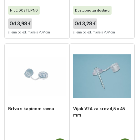
NIJE DOSTUPNO
Dostupno za dostavu
Od 3,98 €
Od 3,28 €
cijena po jed. mjere s PDV-om
cijena po jed. mjere s PDV-om
Brtva s kapicom ravna
Vijak V2A za krov 4,5 x 45
mm