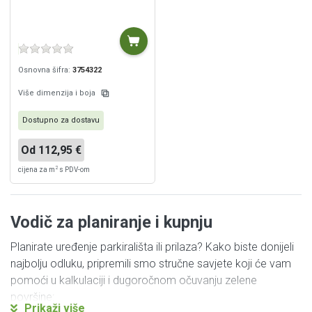
Osnovna šifra:
3754322
Više dimenzija i boja
Dostupno za dostavu
Od 112,95 €
2
cijena za m
s PDV-om
Vodič za planiranje i kupnju
Planirate uređenje parkirališta ili prilaza? Kako biste donijeli
najbolju odluku, pripremili smo stručne savjete koji će vam
pomoći u kalkulaciji i dugoročnom očuvanju zelene
površine:
Prikaži više