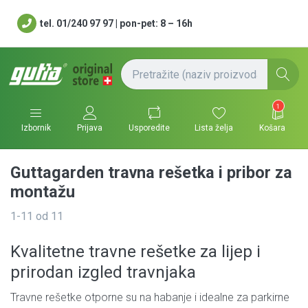
tel. 01/240 97 97 | pon-pet: 8 – 16h
1
Usporedite
Lista želja
Košara
Izbornik
Prijava
Guttagarden travna rešetka i pribor za
montažu
1-11
od
11
Kvalitetne travne rešetke za lijep i
prirodan izgled travnjaka
Travne rešetke otporne su na habanje i idealne za parkirne