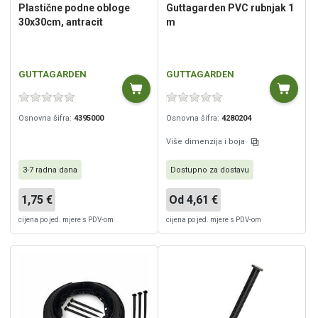
Plastične podne obloge
Guttagarden PVC rubnjak 1
30x30cm, antracit
m
GUTTAGARDEN
GUTTAGARDEN
Osnovna šifra:
4395000
Osnovna šifra:
4280204
Više dimenzija i boja
3-7 radna dana
Dostupno za dostavu
1,75 €
Od 4,61 €
cijena po jed. mjere s PDV-om
cijena po jed. mjere s PDV-om