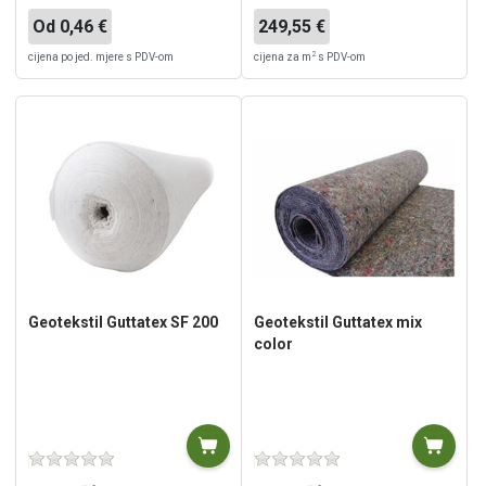
Od 0,46 €
249,55 €
2
cijena po jed. mjere s PDV-om
cijena za m
s PDV-om
Geotekstil Guttatex SF 200
Geotekstil Guttatex mix
color