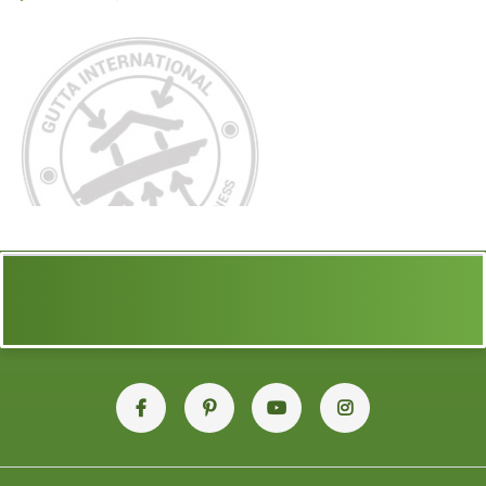
Vodič za troškove: što sve ulazi u investiciju?
– Od
materijala do pripreme podloge i ugradnje.
→
Kako pravilno održavati travnjak u rešetkama?
Naučite
kako osigurati da vaša trava ostane gusta i zelena
godinama.
→