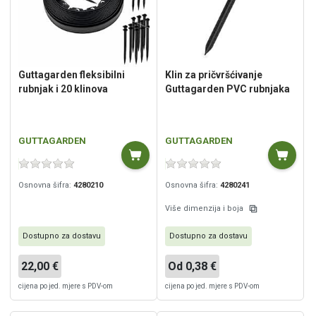
Guttagarden fleksibilni
Klin za pričvršćivanje
rubnjak i 20 klinova
Guttagarden PVC rubnjaka
GUTTAGARDEN
GUTTAGARDEN
Osnovna šifra:
4280210
Osnovna šifra:
4280241
Više dimenzija i boja
Dostupno za dostavu
Dostupno za dostavu
22,00 €
Od 0,38 €
cijena po jed. mjere s PDV-om
cijena po jed. mjere s PDV-om