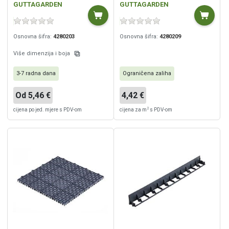
GUTTAGARDEN
GUTTAGARDEN
Osnovna šifra:
4280203
Osnovna šifra:
4280209
Više dimenzija i boja
3-7 radna dana
Ograničena zaliha
Od 5,46 €
4,42 €
2
cijena po jed. mjere s PDV-om
cijena za m
s PDV-om