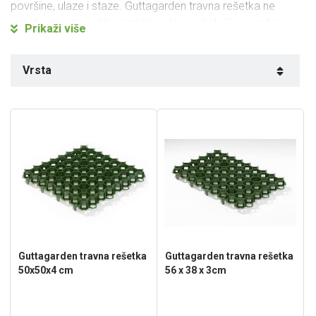
površine, ulaze i staze. Guttagarden travna rešetka ne
ometa prirodan ciklus zemljine vlage, ekološki je ispitana i
Prikaži više
sigurna. Zbog spojnih elemenata rešetka je odlična i za
učvršćivanje nagiba te obalne zone.
Vrsta
Preuzmite upute za ugradnju travne rešetke
Guttagarden travna rešetka
Guttagarden travna rešetka
50x50x4 cm
56 x 38 x 3cm