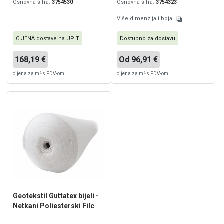
Osnovna šifra:
3754530
Osnovna šifra:
3754323
Više dimenzija i boja
CIJENA dostave na UPIT
Dostupno za dostavu
168,19 €
Od 96,91 €
2
2
cijena za m
s PDV-om
cijena za m
s PDV-om
Geotekstil Guttatex bijeli -
Netkani Poliesterski Filc