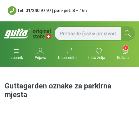
tel. 01/240 97 97 | pon-pet: 8 – 16h
4
Usporedite
Lista želja
Košara
Izbornik
Prijava
Guttagarden oznake za parkirna
mjesta