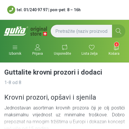
tel. 01/240 97 97 | pon-pet: 8 – 16h
4
Usporedite
Lista želja
Košara
Izbornik
Prijava
Guttalite krovni prozori i dodaci
1-8
od
8
Krovni prozori, opšavi i sjenila
Jednostavan asortiman krovnih prozora čiji je cilj postići
maksimalnu vrijednost uz minimalne troškove. Dobro
prepoznat na mnogim tržištima u Europi i dokazan koncept
već više od 15 godina.