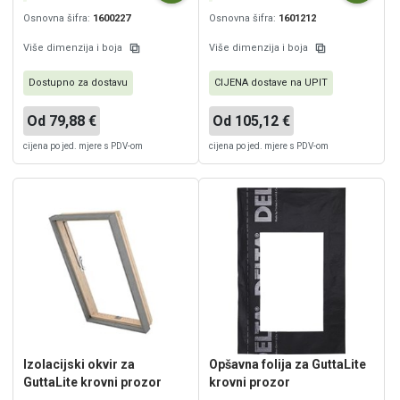
Osnovna šifra:
1600227
Osnovna šifra:
1601212
Više dimenzija i boja
Više dimenzija i boja
Dostupno za dostavu
CIJENA dostave na UPIT
Od 79,88 €
Od 105,12 €
cijena po jed. mjere s PDV-om
cijena po jed. mjere s PDV-om
Izolacijski okvir za
Opšavna folija za GuttaLite
GuttaLite krovni prozor
krovni prozor