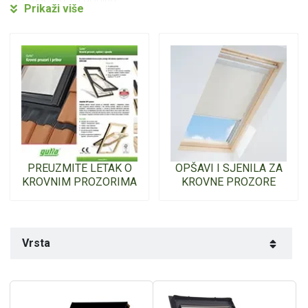
Prikaži više
GuttaLite je ekonomsko rješenje za one koji ne žele
kompromitirati kvalitetu.
Prozori su dobavljivi u dvije opcije: za hladna krovišta opcija
Skylight prozor namijenjen za izlaz na krov i opcija DPX
krovnog prozora za topla krovišta sa sustavom središnjeg
ovjesa i elegantnom ručkom, koja omogućava pasivnu
ventilaciju i blokiranje dva položaja za ventiliranje.
PREUZMITE LETAK O
OPŠAVI I SJENILA ZA
KROVNIM PROZORIMA
KROVNE PROZORE
Vrsta