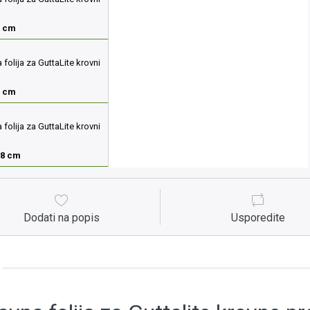
8 cm
folija za GuttaLite krovni
0 cm
folija za GuttaLite krovni
18 cm
Dodati na popis
Usporedite