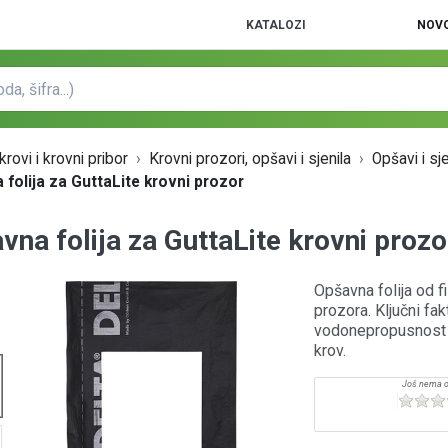
KATALOZI
NOVO
rovi i krovni pribor
Krovni prozori, opšavi i sjenila
Opšavi i sj
folija za GuttaLite krovni prozor
vna folija za GuttaLite krovni prozo
Opšavna folija od 
prozora. Ključni fa
vodonepropusnost na
krov.