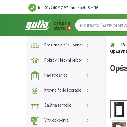
tel. 01/240 97 97 | pon-pet: 8 – 16h
Pok
Prozirne ploče i paneli
Opšavna 
Pokrovi i krovni pribor
Opša
Nadstrešnice
Krovne folije i cerade
Zaštita temelja
Vrt i odvodnja