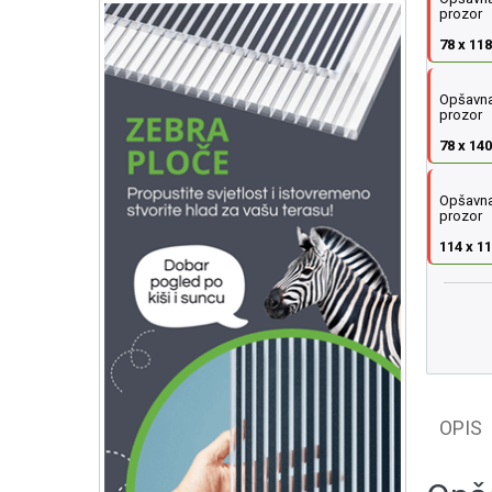
prozor
78 x 11
Opšavna 
prozor
78 x 14
Opšavna 
prozor
114 x 1
OPIS