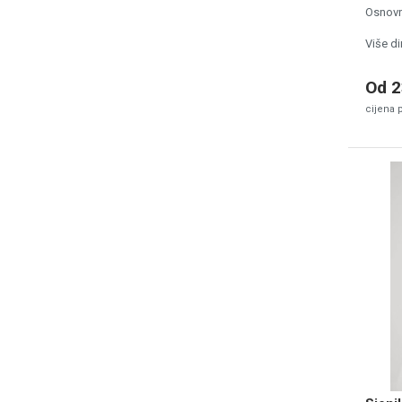
Osnovn
Više di
Od 2
cijena 