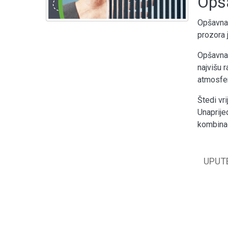
Opša
Opšavna 
prozora 
Opšavna 
najvišu 
atmosfer
Štedi vr
Unaprije
kombinac
UPUT