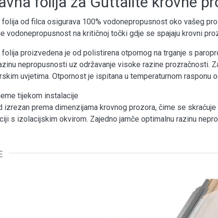
vna folija za Guttalite krovne p
folija od filca osigurava 100% vodonepropusnost oko vašeg proz
je vodonepropusnost na kritičnoj točki gdje se spajaju krovni proz
folija proizvedena je od polistirena otpornog na trganje s par
razinu nepropusnosti uz održavanje visoke razine prozračnosti. 
skim uvjetima. Otpornost je ispitana u temperaturnom rasponu od -
ijeme tijekom instalacije
d izrezan prema dimenzijama krovnog prozora, čime se skraćuje 
iji s izolacijskim okvirom. Zajedno jamče optimalnu razinu neprop
E