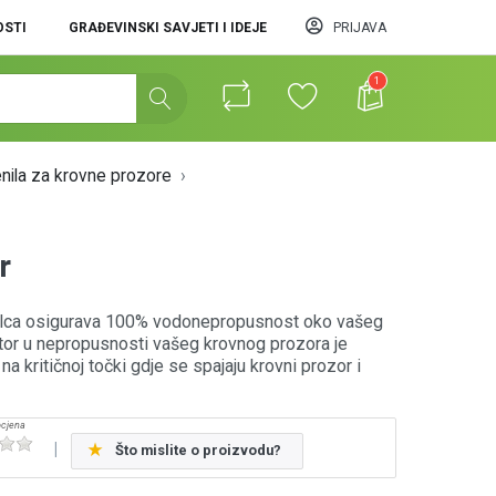
STI
GRAĐEVINSKI SAVJETI I IDEJE
PRIJAVA
1
enila za krovne prozore
r
filca osigurava 100% vodonepropusnost oko vašeg
ktor u nepropusnosti vašeg krovnog prozora je
 kritičnoj točki gdje se spajaju krovni prozor i
Što mislite o proizvodu?