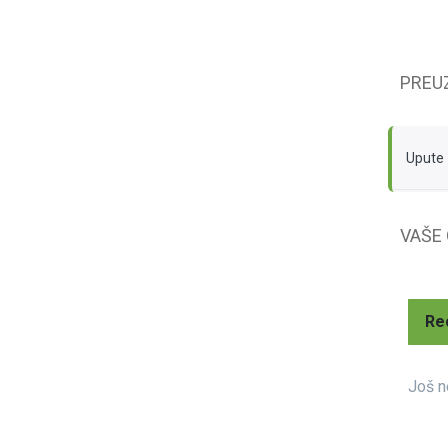
PREU
Upute 
VAŠE
Re
Još n