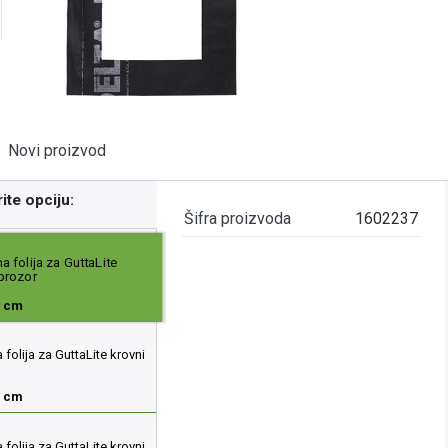
Novi proizvod
ite opciju:
Šifra proizvoda
1602237
 folija za GuttaLite
 prozor
8 cm
folija za GuttaLite krovni
8 cm
folija za GuttaLite krovni