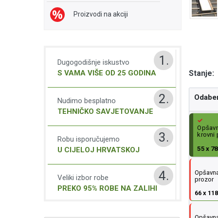
Proizvodi na akciji
1.
Dugogodišnje iskustvo
Stanje:
S VAMA VIŠE OD 25 GODINA
2.
Odaber
Nudimo besplatno
TEHNIČKO SAVJETOVANJE
Opšavna
3.
krovni
Robu isporučujemo
55 x 7
U CIJELOJ HRVATSKOJ
4.
Opšavna 
Veliki izbor robe
prozor
PREKO 95% ROBE NA ZALIHI
66 x 11
Opšavna 