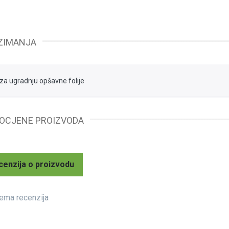
ZIMANJA
za ugradnju opšavne folije
 OCJENE PROIZVODA
cenzija o proizvodu
ema recenzija