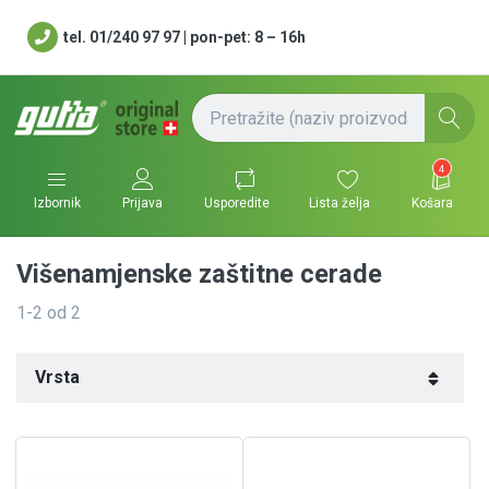
tel. 01/240 97 97 | pon-pet: 8 – 16h
4
Usporedite
Lista želja
Košara
Izbornik
Prijava
Višenamjenske zaštitne cerade
1-2
od
2
Vrsta