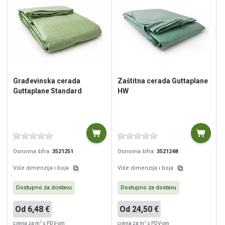
Građevinska cerada
Zaštitna cerada Guttaplane
Guttaplane Standard
HW
Osnovna šifra:
3521251
Osnovna šifra:
3521248
Više dimenzija i boja
Više dimenzija i boja
Dostupno za dostavu
Dostupno za dostavu
Od 6,48 €
Od 24,50 €
2
2
cijena za m
s PDV-om
cijena za m
s PDV-om