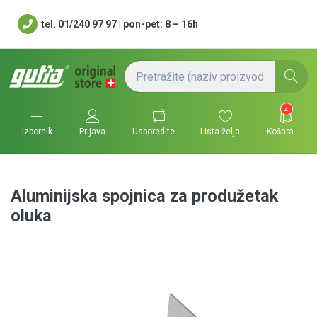
tel. 01/240 97 97 | pon-pet: 8 – 16h
4
Usporedite
Lista želja
Košara
Izbornik
Prijava
Aluminijska spojnica za produžetak
oluka