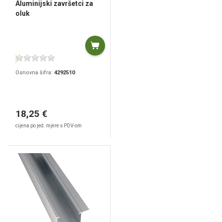
Aluminijski završetci za
oluk
Osnovna šifra:
4292510
18,25 €
cijena po jed. mjere s PDV-om