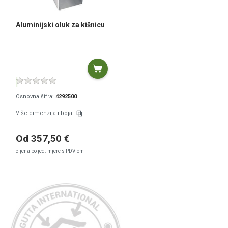
Aluminijski oluk za kišnicu
Osnovna šifra:
4292500
Više dimenzija i boja
Od 357,50 €
cijena po jed. mjere s PDV-om