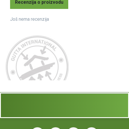
Recenzija o proizvodu
Još nema recenzija