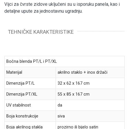
Vijci za čvrste zidove uključeni su u isporuku panela, kao i
detaljne upute za jednostavnu ugradnju.
TEHNIČKE KARAKTERISTIKE
Bočna blenda PT/L i PT/XL
Materijal
akrilno staklo + inox držači
Dimenzija PT/L
32 x 62 x 167 cm
Dimenzija PT/XL
55 x 85 x 167 cm
UV stabilnost
da
Boja konstrukcije
siva
Boja akrilnog stakla
prozirno ili bijelo satin