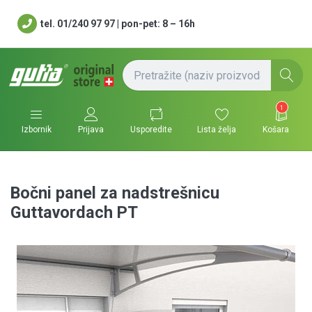
tel. 01/240 97 97 | pon-pet: 8 – 16h
1
Usporedite
Lista želja
Košara
Izbornik
Prijava
Bočni panel za nadstrešnicu
Guttavordach PT