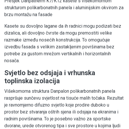
Presjek Danpatherm K7/K12 kasete s višekomornom
strukturom polikarbonatnih panela i aluminijskim okvirom za
brzu montažu na fasade
Kasete su dovoljno lagane da ih radnici mogu podizati bez
dizalica, ali dovoljno čvrste da mogu premostiti velike
razmake između nosećih konstrukcija. To omogućuje
izvedbu fasada s velikim zastakljenim površinama bez
potrebe za gustom mrežom vertikalnih i horizontalnih
nosača.
Svjetlo bez odsjaja i vrhunska
toplinska izolacija
Višekomorna struktura Danpalon polikarbonatnih panela
raspršuje sunčevu svjetlost na tisuće malih točaka. Rezultat
je ravnomjerno difuzno svjetlo koje prodire duboko u
prostor bez stvaranja oštrih sjena ili odsjaja na ekranima i
radnim površinama. To je posebno važno za sportske
dvorane, urede otvorenog tipa i sve prostore u kojima ljudi