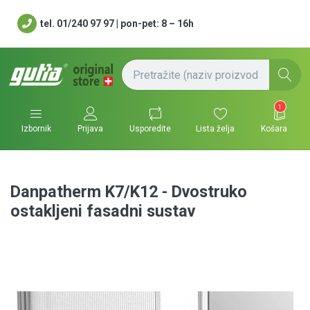
tel. 01/240 97 97 | pon-pet: 8 – 16h
1
Usporedite
Lista želja
Košara
Izbornik
Prijava
Danpatherm K7/K12 - Dvostruko
ostakljeni fasadni sustav