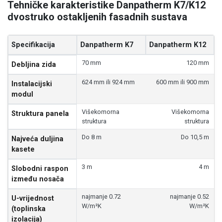
Tehničke karakteristike Danpatherm K7/K12
dvostruko ostakljenih fasadnih sustava
Specifikacija
Danpatherm K7
Danpatherm K12
Usporedne tehničke specifikacije Danpatherm K7 i K12 sust
70 mm
120 mm
Debljina zida
624 mm ili 924 mm
600 mm ili 900 mm
Instalacijski
modul
Višekomorna
Višekomorna
Struktura panela
struktura
struktura
Do 8 m
Do 10,5 m
Najveća duljina
kasete
3 m
4 m
Slobodni raspon
između nosača
najmanje 0.72
najmanje 0.52
U-vrijednost
W/m²K
W/m²K
(toplinska
izolacija)