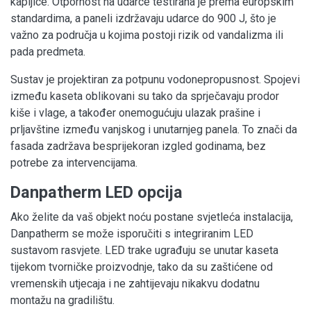
kapljice. Otpornost na udarce testirana je prema europskim
standardima, a paneli izdržavaju udarce do 900 J, što je
važno za područja u kojima postoji rizik od vandalizma ili
pada predmeta.
Sustav je projektiran za potpunu vodonepropusnost. Spojevi
između kaseta oblikovani su tako da sprječavaju prodor
kiše i vlage, a također onemogućuju ulazak prašine i
prljavštine između vanjskog i unutarnjeg panela. To znači da
fasada zadržava besprijekoran izgled godinama, bez
potrebe za intervencijama.
Danpatherm LED opcija
Ako želite da vaš objekt noću postane svjetleća instalacija,
Danpatherm se može isporučiti s integriranim LED
sustavom rasvjete. LED trake ugrađuju se unutar kaseta
tijekom tvorničke proizvodnje, tako da su zaštićene od
vremenskih utjecaja i ne zahtijevaju nikakvu dodatnu
montažu na gradilištu.