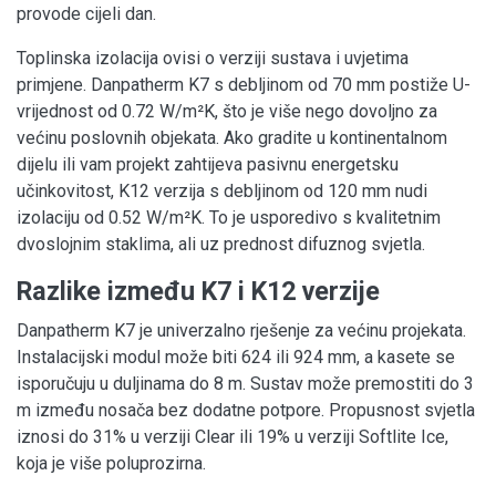
provode cijeli dan.
Toplinska izolacija ovisi o verziji sustava i uvjetima
primjene. Danpatherm K7 s debljinom od 70 mm postiže U-
vrijednost od 0.72 W/m²K, što je više nego dovoljno za
većinu poslovnih objekata. Ako gradite u kontinentalnom
dijelu ili vam projekt zahtijeva pasivnu energetsku
učinkovitost, K12 verzija s debljinom od 120 mm nudi
izolaciju od 0.52 W/m²K. To je usporedivo s kvalitetnim
dvoslojnim staklima, ali uz prednost difuznog svjetla.
Razlike između K7 i K12 verzije
Danpatherm K7 je univerzalno rješenje za većinu projekata.
Instalacijski modul može biti 624 ili 924 mm, a kasete se
isporučuju u duljinama do 8 m. Sustav može premostiti do 3
m između nosača bez dodatne potpore. Propusnost svjetla
iznosi do 31% u verziji Clear ili 19% u verziji Softlite Ice,
koja je više poluprozirna.