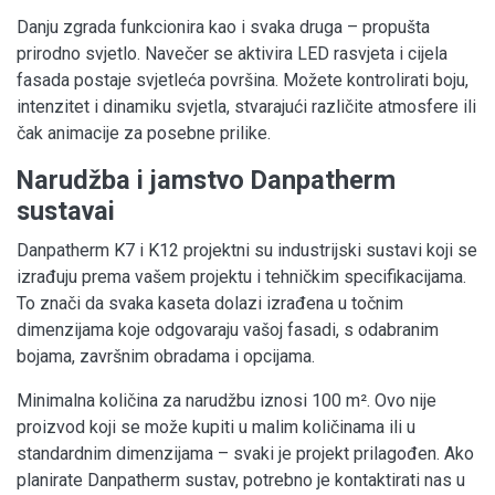
Danju zgrada funkcionira kao i svaka druga – propušta
prirodno svjetlo. Navečer se aktivira LED rasvjeta i cijela
fasada postaje svjetleća površina. Možete kontrolirati boju,
intenzitet i dinamiku svjetla, stvarajući različite atmosfere ili
čak animacije za posebne prilike.
Narudžba i jamstvo Danpatherm
sustavai
Danpatherm K7 i K12 projektni su industrijski sustavi koji se
izrađuju prema vašem projektu i tehničkim specifikacijama.
To znači da svaka kaseta dolazi izrađena u točnim
dimenzijama koje odgovaraju vašoj fasadi, s odabranim
bojama, završnim obradama i opcijama.
Minimalna količina za narudžbu iznosi 100 m². Ovo nije
proizvod koji se može kupiti u malim količinama ili u
standardnim dimenzijama – svaki je projekt prilagođen. Ako
planirate Danpatherm sustav, potrebno je kontaktirati nas u