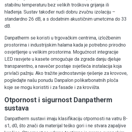
stabilnu temperaturu bez velikih troškova grijanja ili
hlađenja. Sustav također nudi dobru zvučnu izolaciju –
standardno 26 dB, a s dodatnim akustičnim umetcima do 33
dB.
Danpatherm se koristi u trgovačkim centrima, izložbenim
prostorima i industrijskim halama kada je potrebno prirodno
osvjetljenje u velikim prostorima. Mogućnost integracije
LED rasvjete u kasete omogućuje da zgrada danju djeluje
transparentno, a navečer postaje svjetleća instalacija koja
privlači pažnju. Ako tražite jednostavnije rješenje za krovove,
pogledajte našu ponudu Danpalon polikarbonatnih ploča
koje se mogu koristiti i za fasade i za krovišta.
Otpornost i sigurnost Danpatherm
sustava
Danpatherm sustavi imaju klasifikaciju otpornosti na vatru B-
s1, d0, što znači da materijal teško gori i ne stvara zapaljive