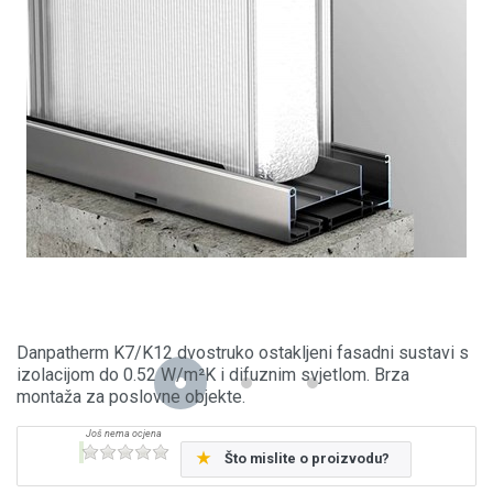
Danpatherm K7/K12 dvostruko ostakljeni fasadni sustavi s
izolacijom do 0.52 W/m²K i difuznim svjetlom. Brza
montaža za poslovne objekte.
Što mislite o proizvodu?