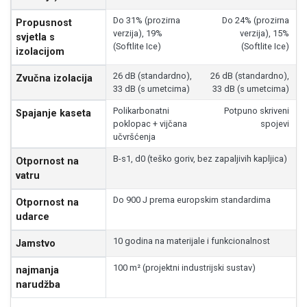
Do 31% (prozirna
Do 24% (prozirna
Propusnost
verzija), 19%
verzija), 15%
svjetla s
(Softlite Ice)
(Softlite Ice)
izolacijom
26 dB (standardno),
26 dB (standardno),
Zvučna izolacija
33 dB (s umetcima)
33 dB (s umetcima)
Polikarbonatni
Potpuno skriveni
Spajanje kaseta
poklopac + vijčana
spojevi
učvršćenja
B-s1, d0 (teško goriv, bez zapaljivih kapljica)
Otpornost na
vatru
Do 900 J prema europskim standardima
Otpornost na
udarce
10 godina na materijale i funkcionalnost
Jamstvo
100 m² (projektni industrijski sustav)
najmanja
narudžba