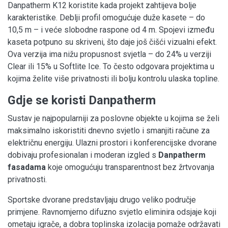
Danpatherm K12 koristite kada projekt zahtijeva bolje
karakteristike. Deblji profil omogućuje duže kasete – do
10,5 m – i veće slobodne raspone od 4 m. Spojevi između
kaseta potpuno su skriveni, što daje još čišći vizualni efekt.
Ova verzija ima nižu propusnost svjetla – do 24% u verziji
Clear ili 15% u Softlite Ice. To često odgovara projektima u
kojima želite više privatnosti ili bolju kontrolu ulaska topline.
Gdje se koristi Danpatherm
Sustav je najpopularniji za poslovne objekte u kojima se želi
maksimalno iskoristiti dnevno svjetlo i smanjiti račune za
električnu energiju. Ulazni prostori i konferencijske dvorane
dobivaju profesionalan i moderan izgled s
Danpatherm
fasadama
koje omogućuju transparentnost bez žrtvovanja
privatnosti.
Sportske dvorane predstavljaju drugo veliko područje
primjene. Ravnomjerno difuzno svjetlo eliminira odsjaje koji
ometaju igrače, a dobra toplinska izolacija pomaže održavati