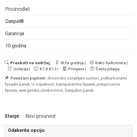
Proizvođač
Danpal®
Garancija
10 godina
Preskoči na sadržaj:
Brža gradnja
|
Kako funkcionira
|
Izolacija
|
K7 ili K12
|
Primjena
|
Česta pitanja
Povezani pojmovi:
dvostruko ostakljeni sustavi, polikarbonatni
fasadni paneli, U-vrijednost, transparentne fasade, poluprozirne
fasade, energetska učinkovitost, Danpalon paneli.
Stanje:
Novi proizvod
Odaberite opciju: