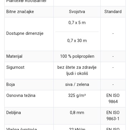
Plantex® RootBarrier
Bitne značajke
Svojstva
Standard
0,7 x 5 m
Dostupne dimenzije
-
0,7 x 30 m
Materijal
100 % polipropilen
-
Sigurnost
bez štete za zdravlje
-
ljudi i okoliš
Boja
siva / zelena
-
Osnovna težina
325 g/m²
EN ISO
9864
Debljina
0,8 mm
EN ISO
9863-1
Vlačna čvrstoća
22 kN/m
EN ISO