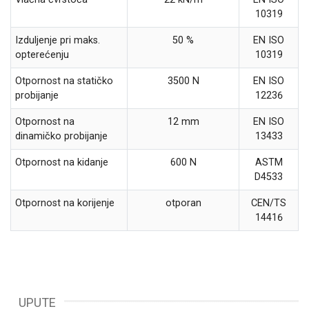
10319
Izduljenje pri maks.
50 %
EN ISO
opterećenju
10319
Otpornost na statičko
3500 N
EN ISO
probijanje
12236
Otpornost na
12 mm
EN ISO
dinamičko probijanje
13433
Otpornost na kidanje
600 N
ASTM
D4533
Otpornost na korijenje
otporan
CEN/TS
14416
UPUTE