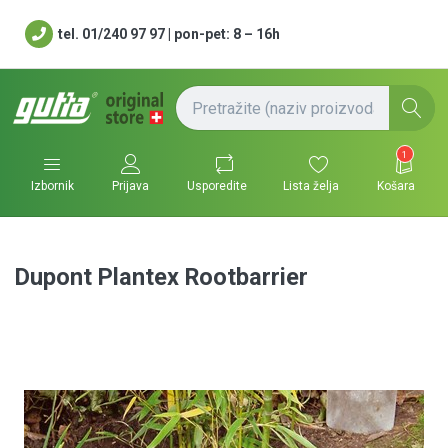
tel. 01/240 97 97 | pon-pet: 8 – 16h
1
Usporedite
Lista želja
Košara
Izbornik
Prijava
Dupont Plantex Rootbarrier