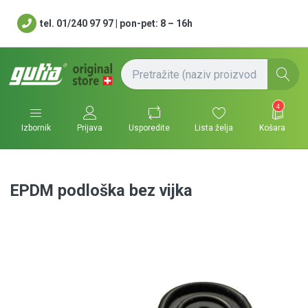
tel. 01/240 97 97 | pon-pet: 8 – 16h
4
Usporedite
Lista želja
Košara
Izbornik
Prijava
EPDM podloška bez vijka