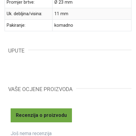
Promjer brtve:
Ø 23 mm
Uk. debljina/visina:
11 mm
Pakiranje:
komadno
UPUTE
VAŠE OCJENE PROIZVODA
Recenzija o proizvodu
Još nema recenzija