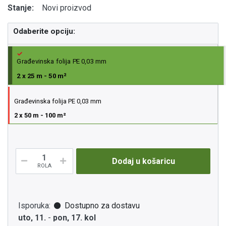
Stanje:
Novi proizvod
Odaberite opciju:
Građevinska folija PE 0,03 mm
2 x 25 m - 50 m²
Građevinska folija PE 0,03 mm
2 x 50 m - 100 m²
Dodaj u košaricu
ROLA
Isporuka:
Dostupno za dostavu
uto, 11.
-
pon, 17. kol