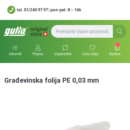
tel. 01/240 97 97 | pon-pet: 8 – 16h
4
Usporedite
Lista želja
Košara
Izbornik
Prijava
Građevinska folija PE 0,03 mm