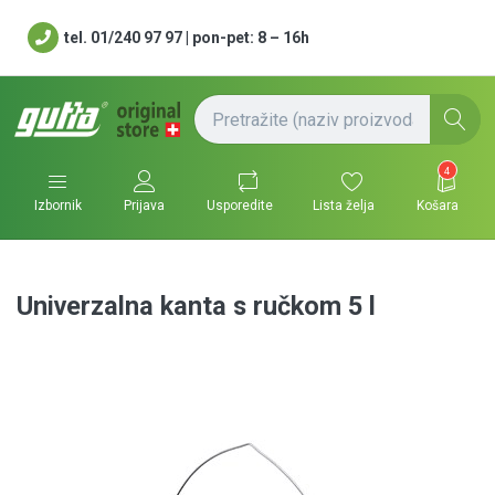
tel. 01/240 97 97 | pon-pet: 8 – 16h
4
Usporedite
Lista želja
Košara
Izbornik
Prijava
Univerzalna kanta s ručkom 5 l