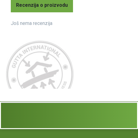
Recenzija o proizvodu
Još nema recenzija