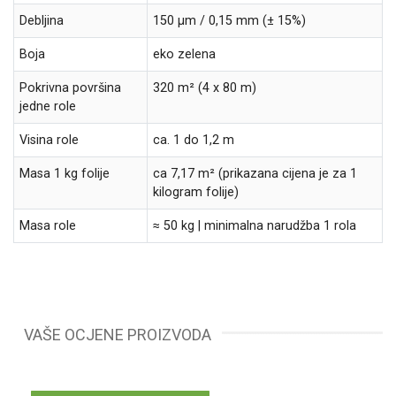
Debljina
150 µm / 0,15 mm (± 15%)
Boja
eko zelena
Pokrivna površina
320 m² (4 x 80 m)
jedne role
Visina role
ca. 1 do 1,2 m
Masa 1 kg folije
ca 7,17 m² (prikazana cijena je za 1
kilogram folije)
Masa role
≈ 50 kg | minimalna narudžba 1 rola
VAŠE OCJENE PROIZVODA