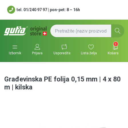
tel. 01/240 97 97 | pon-pet: 8 – 16h
1
Usporedite
Lista želja
Košara
Izbornik
Prijava
Građevinska PE folija 0,15 mm | 4 x 80
m | kilska