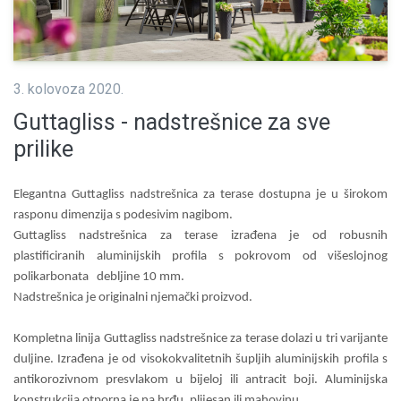
3. kolovoza 2020.
Guttagliss - nadstrešnice za sve
prilike
Elegantna Guttagliss nadstrešnica za terase dostupna je u širokom
rasponu dimenzija s podesivim nagibom.
Guttagliss nadstrešnica za terase izrađena je od robusnih
plastificiranih aluminijskih profila s pokrovom od višeslojnog
polikarbonata debljine 10 mm.
Nadstrešnica je originalni njemački proizvod.
Kompletna linija Guttagliss nadstrešnice za terase dolazi u tri varijante
duljine. Izrađena je od visokokvalitetnih šupljih aluminijskih profila s
antikorozivnom presvlakom u bijeloj ili antracit boji. Aluminijska
konstrukcija otporna je na hrđu, plijesan ili mahovinu.