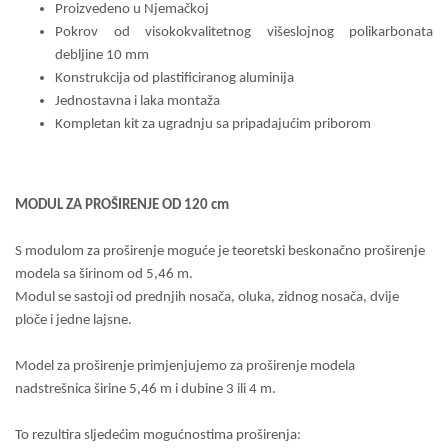
Proizvedeno u Njemačkoj
Pokrov od visokokvalitetnog višeslojnog polikarbonata
debljine
10 mm
Konstrukcija od plastificiranog aluminija
Jednostavna i laka montaža
Kompletan kit za ugradnju sa pripadajućim priborom
MODUL ZA PROŠIRENJE OD
120 cm
S modulom za proširenje moguće je teoretski beskonačno proširenje
modela sa širinom od
5,46 m
.
Modul se sastoji od prednjih nosača, oluka, zidnog nosača, dvije
ploče i jedne lajsne.
Model za proširenje primjenjujemo za proširenje modela
nadstrešnica širine
5,46 m
i dubine 3 ili
4 m
.
To rezultira sljedećim mogućnostima proširenja: