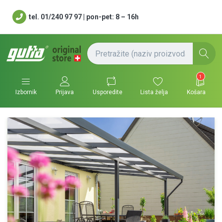
tel. 01/240 97 97 | pon-pet: 8 – 16h
1
Usporedite
Lista želja
Košara
Izbornik
Prijava