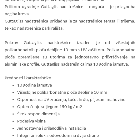
Prilikom ugradnje Guttaglis nadstrešnice moguća je prilagodba
nagiba krova.
Guttagliss nadstrešnica prikladna je za nadstrešnice terasa ili trijema,
te kao nadstrešnica parkirališta.
Pokrov Guttagliss nadstrešnice izrađen je od višeslojnih
polikarbonatnih ploča debljine
10 mm
s UV zaštitom. Polikarbonatne
ploče opremljene su utorima za jednostavno pričvršćivanje na
aluminijske profile. Guttagliss nadstrešnica ima 10 godina jamstva.
Prednosti i karakteristike
10 godina jamstva
Višeslojne polikarbonatne ploče debljine
10 mm
Otpornost na UV zračenja, tuču, hrđu, plijesan, mahovinu
Opterećenje snijegom
150 kg
/ m2
Širok raspon dimenzija
Podesiva visina
Jednostavna i prilagodljiva instalacija
Integrirani oluk s odovodom na dvije strane