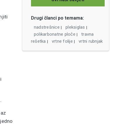
jiti
Drugi članci po temama:
nadstrešnice
pleksiglas
|
|
polikarbonatne ploče
travna
|
rešetka
vrtne folije
vrtni rubnjak
|
|
i
.
laz
 jedno