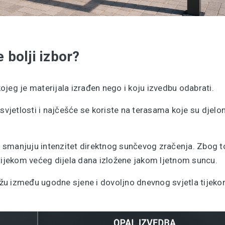
e bolji izbor?
jeg je materijala izrađen nego i koju izvedbu odabrati.
vjetlosti i najčešće se koriste na terasama koje su djel
 i smanjuju intenzitet direktnog sunčevog zračenja. Zbog 
 tijekom većeg dijela dana izložene jakom ljetnom suncu.
žu između ugodne sjene i dovoljno dnevnog svjetla tijek