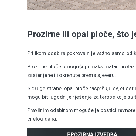
Prozirne ili opal ploče, što j
Prilikom odabira pokrova nije važno samo od ko
Prozirne ploče omogućuju maksimalan prolaz s
zasjenjene ili okrenute prema sjeveru.
S druge strane, opal ploče raspršuju svjetlost
mogu biti ugodnije rješenje za terase koje su
Pravilnim odabirom moguće je postići ravnote
cijelog dana.