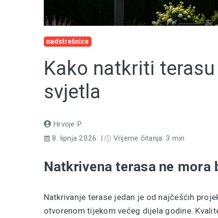
nadstrešnice
Kako natkriti teras
svjetla
Hrvoje P.
8. lipnja 2026. |
Vrijeme čitanja: 3 min
Natkrivena terasa ne mora b
Natkrivanje terase jedan je od najčešćih proj
otvorenom tijekom većeg dijela godine. Kvalite