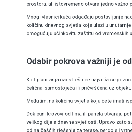
prostora, ali istovremeno otvara jedno važno p
Mnogi vlasnici kuća odgađaju postavljanje nads
količinu dnevnog svjetla koja ulazi u unutarnje 
omogućuju učinkovitu zaštitu od vremenskih u
Odabir pokrova važniji je o
Kod planiranja nadstrešnice najveća se pozornos
čelična, samostojeća ili pričvršćena uz objekt,
Međutim, na količinu svjetla koju ćete imati i
Dok puni krovovi od lima ili panela stvaraju po
velikog dijela dnevne svjetlosti. Upravo zato 
od najčešćih rješenja za terase, pergole i vrtn