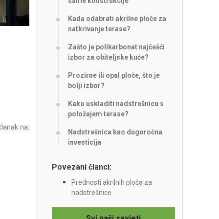
same konstrukcije
Kada odabrati akrilne ploče za
natkrivanje terase?
Zašto je polikarbonat najčešći
izbor za obiteljske kuće?
Prozirne ili opal ploče, što je
bolji izbor?
Kako uskladiti nadstrešnicu s
položajem terase?
članak na:
Nadstrešnica kao dugoročna
investicija
Povezani članci:
Prednosti akrilnih ploča za
nadstrešnice
Svi naši savjeti