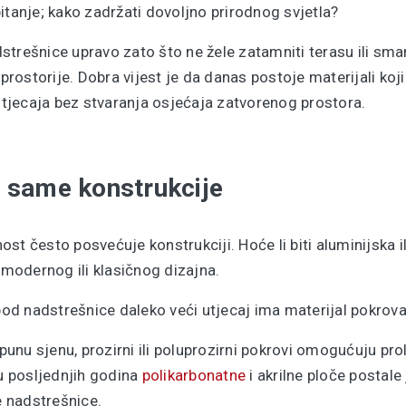
itanje; kako zadržati dovoljno prirodnog svjetla?
trešnice upravo zato što ne žele zatamniti terasu ili sman
prostorije. Dobra vijest je da danas postoje materijali koji
tjecaja bez stvaranja osjećaja zatvorenog prostora.
d same konstrukcije
t često posvećuje konstrukciji. Hoće li biti aluminijska il
 modernog ili klasičnog dizajna.
spod nadstrešnice daleko veći utjecaj ima materijal pokrova
tpunu sjenu, prozirni ili poluprozirni pokrovi omogućuju pro
su posljednjih godina
polikarbonatne
i akrilne ploče postale
e nadstrešnice.