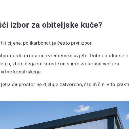
ći izbor za obiteljske kuće?
i i cijene, polikarbonat je često prvi izbor.
otpornosti na udarce i vremenske uvjete. Dobro podnose t
nja, zbog čega se koriste ne samo za terase već i za
 vrtne konstrukcije.
tla da prostor ne djeluje zatvoreno, što ih čini vrlo prakt