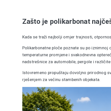
Zašto je polikarbonat najčeš
Kada se traži najbolji omjer trajnosti, otpornost
Polikarbonatne ploče poznate su po iznimnoj 
temperaturne promjene i svakodnevna optereće
nadstrešnice za automobile, pergole i različite
Istovremeno propuštaju dovoljno prirodnog svje
rješenjem za većinu stambenih objekata.