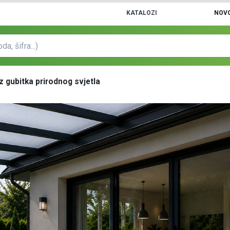
KATALOZI
NOVO
z gubitka prirodnog svjetla