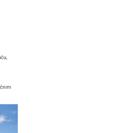
uču,
ičnim