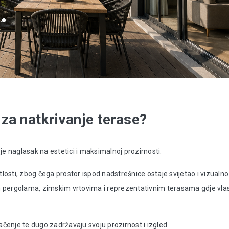
 za natkrivanje terase?
e naglasak na estetici i maksimalnoj prozirnosti.
losti, zbog čega prostor ispod nadstrešnice ostaje svijetao i vizualno
 pergolama, zimskim vrtovima i reprezentativnim terasama gdje vlas
ačenje te dugo zadržavaju svoju prozirnost i izgled.