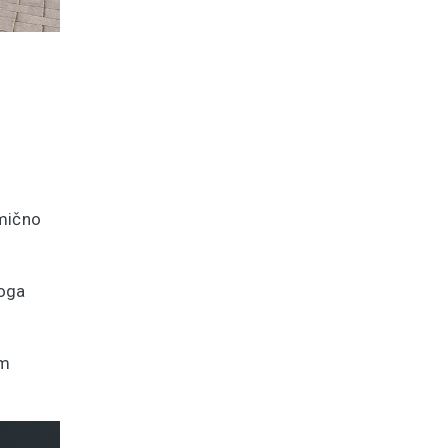
omično
toga
om