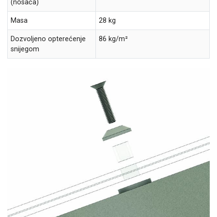
(nosača)
Masa
28 kg
Dozvoljeno opterećenje
86 kg/m²
snijegom