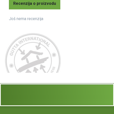
Recenzija o proizvodu
Još nema recenzija