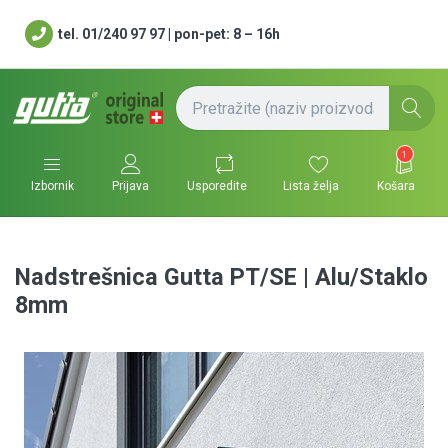
tel. 01/240 97 97 | pon-pet: 8 – 16h
1
Usporedite
Lista želja
Košara
Izbornik
Prijava
Nadstrešnica Gutta PT/SE | Alu/Staklo
8mm