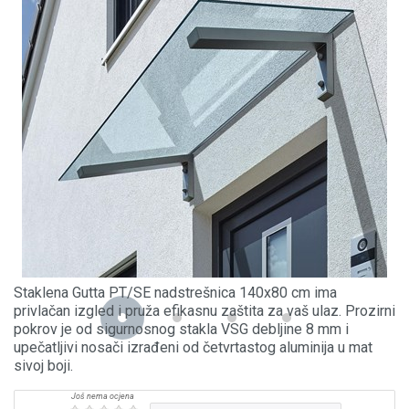
Staklena Gutta PT/SE nadstrešnica 140x80 cm ima
privlačan izgled i pruža efikasnu zaštita za vaš ulaz. Prozirni
pokrov je od sigurnosnog stakla VSG debljine 8 mm i
upečatljivi nosači izrađeni od četvrtastog aluminija u mat
sivoj boji.