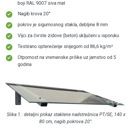
boji RAL 9007 siva mat
Nagib krova 20°
pokrov je sigurnosnog stakla, debljine 8 mm
Vijci za čvrste zidove (beton) uključeni u isporuku
Testirano opterećenje snijegom od 86,6 kg/m²
Otpornost na vremenske prilike uz jamstvo od 5
godina
Slika 1.: detaljni prikaz staklene nadstrešnica PT/SE, 140 x
80 cm, nagib pokrova 20°.