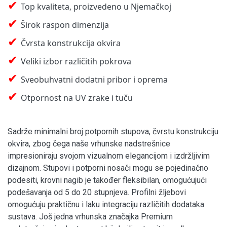
✔
Top kvaliteta, proizvedeno u Njemačkoj
✔
Širok raspon dimenzija
✔
Čvrsta konstrukcija okvira
✔
Veliki izbor različitih pokrova
✔
Sveobuhvatni dodatni pribor i oprema
✔
Otpornost na UV zrake i tuču
Sadrže minimalni broj potpornih stupova, čvrstu konstrukciju
okvira, zbog čega naše vrhunske nadstrešnice
impresioniraju svojom vizualnom elegancijom i izdržljivim
dizajnom. Stupovi i potporni nosači mogu se pojedinačno
podesiti, krovni nagib je također fleksibilan, omogućujući
podešavanja od 5 do 20 stupnjeva. Profilni žljebovi
omogućuju praktičnu i laku integraciju različitih dodataka
sustava. Još jedna vrhunska značajka Premium