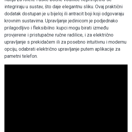
integriraju u sustav, što daje elegantnu sliku. Ovaj praktični
dodatak dostupan je u bijeloj ili antracit boji koji odgovaraju
krovnim sustavima. Upravljanje jedinicom je podjednako
prilagodljivo i fleksibilno: kupci mogu birati između
provjerene i pristupačne ručne radilice, i za električno
upravljanje s prekidačem ili za posebno intuitivnu i modernu
opciju, odabrati električno upravljanje putem aplikacije za
pametni telefon.