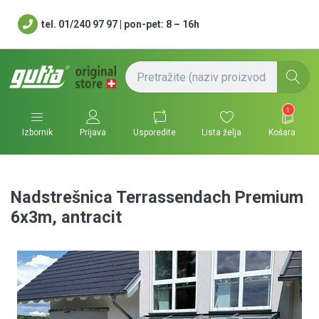
tel. 01/240 97 97 | pon-pet: 8 – 16h
1
Usporedite
Lista želja
Košara
Izbornik
Prijava
Nadstrešnica Terrassendach Premium
6x3m, antracit