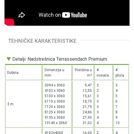
TEHNIČKE KARAKTERISTIKE
▼
Detalji: Nadstrešnica Terrassendach Premium
Dimenzija u
Površina u
#
#
Dubina
mm
m²
nosača
ploča
3094 x 3060
9,47
2
3
4102 x 3060
12,55
2
4
5100 x 3060
15,61
3
5
6110 x 3060
18,70
3
6
3 m
7120 x 3060
21,79
3
7
8125 x 3060
24,86
3
8
9135 x 3060
27,95
4
9
10140 x 3060
31,02
4
10
4102x4060
16,65
2
4