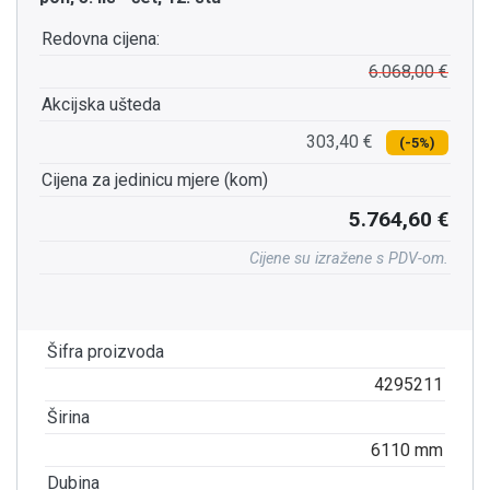
Redovna cijena:
6.068,00 €
Akcijska ušteda
303,40 €
(-5%)
Cijena za jedinicu mjere (kom)
5.764,60 €
Cijene su izražene s PDV-om.
Šifra proizvoda
4295211
Širina
6110 mm
Dubina