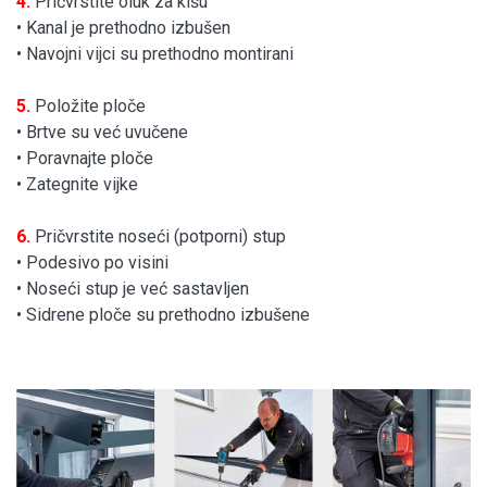
4.
Pričvrstite oluk za kišu
• Kanal je prethodno izbušen
• Navojni vijci su prethodno montirani
5.
Položite ploče
• Brtve su već uvučene
• Poravnajte ploče
• Zategnite vijke
6.
Pričvrstite noseći (potporni) stup
• Podesivo po visini
• Noseći stup je već sastavljen
• Sidrene ploče su prethodno izbušene