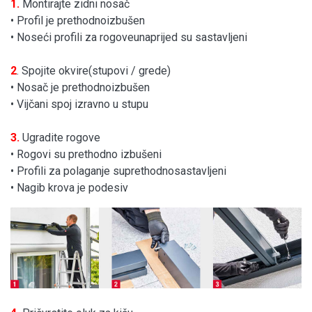
1.
Montirajte zidni nosač
• Profil je prethodnoizbušen
• Noseći profili za rogoveunaprijed su sastavljeni
2
. Spojite okvire(stupovi / grede)
• Nosač je prethodnoizbušen
• Vijčani spoj izravno u stupu
3.
Ugradite rogove
• Rogovi su prethodno izbušeni
• Profili za polaganje suprethodnosastavljeni
• Nagib krova je podesiv