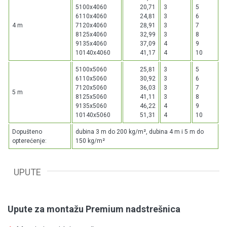
5100x4060
20,71
3
5
6110x4060
24,81
3
6
4 m
7120x4060
28,91
3
7
8125x4060
32,99
3
8
9135x4060
37,09
4
9
10140x4060
41,17
4
10
5100x5060
25,81
3
5
6110x5060
30,92
3
6
7120x5060
36,03
3
7
5 m
8125x5060
41,11
3
8
9135x5060
46,22
4
9
10140x5060
51,31
4
10
Dopušteno
dubina 3 m do 200 kg/m², dubina 4 m i 5 m do
opterećenje:
150 kg/m²
UPUTE
Upute za montažu Premium nadstrešnica