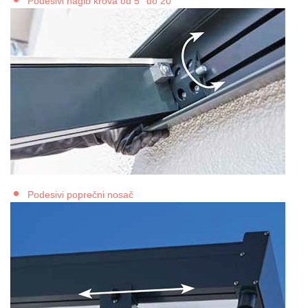
Podesivi nagib krova od 5° do 20°
Podesivi poprečni nosač