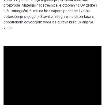
proizvoda. Materijal nadstrešnice je otporan na UV zrake i
tuču. omogućujući mu da bez napora podnese i velika
opterećenja snijegom. Štoviše, integrirani oluk za kišu s
obostranom odvodnjom vode osigurava brzo uklanjanje
vode.