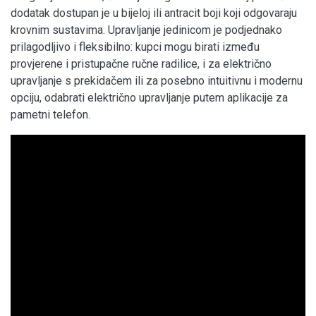
dodatak dostupan je u bijeloj ili antracit boji koji odgovaraju
krovnim sustavima. Upravljanje jedinicom je podjednako
prilagodljivo i fleksibilno: kupci mogu birati između
provjerene i pristupačne ručne radilice, i za električno
upravljanje s prekidačem ili za posebno intuitivnu i modernu
opciju, odabrati električno upravljanje putem aplikacije za
pametni telefon.