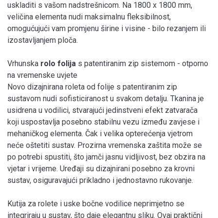
uskladiti s vašom nadstrešnicom. Na 1800 x 1800 mm,
veličina elementa nudi maksimalnu fleksibilnost,
omogućujući vam promjenu širine i visine - bilo rezanjem ili
izostavljanjem ploča.
Vrhunska
rolo folija
s patentiranim zip sistemom - otporno
na vremenske uvjete
Novo dizajnirana roleta od folije s patentiranim zip
sustavom nudi sofisticiranost u svakom detalju. Tkanina je
usidrena u vodilici, stvarajući jedinstveni efekt zatvarača
koji uspostavlja posebno stabilnu vezu između zavjese i
mehaničkog elementa. Čak i velika opterećenja vjetrom
neće oštetiti sustav. Prozirna vremenska zaštita može se
po potrebi spustiti, što jamči jasnu vidljivost, bez obzira na
vjetar i vrijeme. Uređaji su dizajnirani posebno za krovni
sustav, osiguravajući prikladno i jednostavno rukovanje.
Kutija za rolete i uske bočne vodilice neprimjetno se
integriraju u sustav, što daje elegantnu sliku. Ovaj praktični