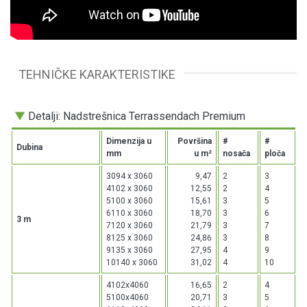
TEHNIČKE KARAKTERISTIKE
▼
Detalji: Nadstrešnica Terrassendach Premium
Dimenzija u
Površina
#
#
Dubina
mm
u m²
nosača
ploča
3094 x 3060
9,47
2
3
4102 x 3060
12,55
2
4
5100 x 3060
15,61
3
5
6110 x 3060
18,70
3
6
3 m
7120 x 3060
21,79
3
7
8125 x 3060
24,86
3
8
9135 x 3060
27,95
4
9
10140 x 3060
31,02
4
10
4102x4060
16,65
2
4
5100x4060
20,71
3
5