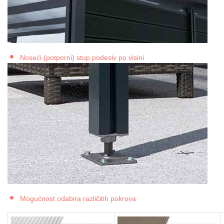
Noseći (potporni) stup podesiv po visini
Mogućnost odabira različitih pokrova