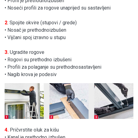
• Profil je prethodnoizbušen
• Noseći profili za rogove unaprijed su sastavljeni
2
. Spojite okvire (stupovi / grede)
• Nosač je prethodnoizbušen
• Vijčani spoj izravno u stupu
3.
Ugradite rogove
• Rogovi su prethodno izbušeni
• Profili za polaganje su prethodnosastavljeni
• Nagib krova je podesiv
4.
Pričvrstite oluk za kišu
• Kanal je prethodno izbušen