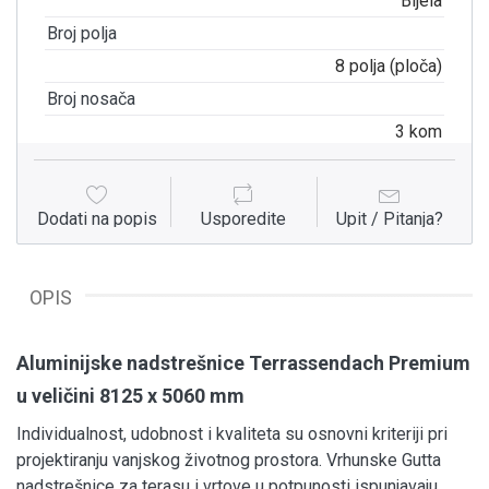
Bijela
Broj polja
8 polja (ploča)
Broj nosača
3 kom
Dodati na popis
Usporedite
Upit / Pitanja?
OPIS
Aluminijske nadstrešnice Terrassendach Premium
u veličini 8125 x 5060 mm
Individualnost, udobnost i kvaliteta su osnovni kriteriji pri
projektiranju vanjskog životnog prostora. Vrhunske Gutta
nadstrešnice za terasu i vrtove u potpunosti ispunjavaju