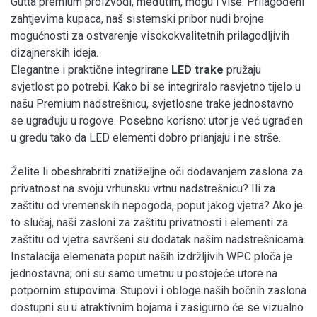
Gutta premium proizvodi, međutim, mogu i više. Prilagođeni
zahtjevima kupaca, naš sistemski pribor nudi brojne
mogućnosti za ostvarenje visokokvalitetnih prilagodljivih
dizajnerskih ideja.
Elegantne i praktične integrirane
LED trake
pružaju
svjetlost po potrebi. Kako bi se integriralo rasvjetno tijelo u
našu Premium nadstrešnicu, svjetlosne trake jednostavno
se ugrađuju u rogove. Posebno korisno: utor je već ugrađen
u gredu tako da LED elementi dobro prianjaju i ne strše.
Želite li obeshrabriti znatiželjne oči dodavanjem zaslona za
privatnost na svoju vrhunsku vrtnu nadstrešnicu? Ili za
zaštitu od vremenskih nepogoda, poput jakog vjetra? Ako je
to slučaj, naši zasloni za zaštitu privatnosti i elementi za
zaštitu od vjetra savršeni su dodatak našim nadstrešnicama.
Instalacija elemenata poput naših izdržljivih WPC ploča je
jednostavna; oni su samo umetnu u postojeće utore na
potpornim stupovima. Stupovi i obloge naših bočnih zaslona
dostupni su u atraktivnim bojama i zasigurno će se vizualno