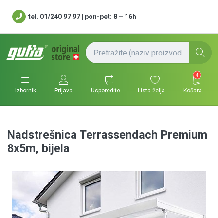
tel. 01/240 97 97 | pon-pet: 8 – 16h
4
Usporedite
Lista želja
Košara
Izbornik
Prijava
Nadstrešnica Terrassendach Premium
8x5m, bijela