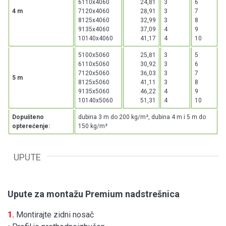
6110x4060
24,81
3
6
4 m
7120x4060
28,91
3
7
8125x4060
32,99
3
8
9135x4060
37,09
4
9
10140x4060
41,17
4
10
5100x5060
25,81
3
5
6110x5060
30,92
3
6
7120x5060
36,03
3
7
5 m
8125x5060
41,11
3
8
9135x5060
46,22
4
9
10140x5060
51,31
4
10
Dopušteno
dubina 3 m do 200 kg/m², dubina 4 m i 5 m do
opterećenje:
150 kg/m²
UPUTE
Upute za montažu Premium nadstrešnica
1.
Montirajte zidni nosač