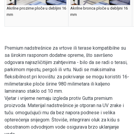
Akrilne prozirne ploče u debljini 16
Akrilne bronca ploče u debljini 16
mm
mm
Premium nadstrešnice za vrtove ili terase kompatibilne su
sa širokim rasponom dodatne opreme, što savršeno
odgovara najrazličitijim zahtjevima - bilo da se radi o terasi,
parkirnom mjestu, pergoli ili vrtu. Nudi se maksimalna
fleksibilnost pri krovištu: za pokrivanje se mogu koristiti 16-
milimetarske ploče širine 980 milimetara ili kaljeno
laminirano staklo od 10 mm.
Vjetar i vrijeme nemaju izgleda protiv Gutta premium
proizvoda. Materijal nadstrešnice je otporan na UV zrake i
tuču. omogućujući mu da bez napora podnese i velika
opterećenja snijegom. Štoviše, integrirani oluk za kišu s
obostranom odvodnjom vode osigurava brzo uklanjanje