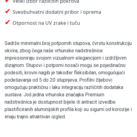
Veliki izbor različitih pokrova
✔
Sveobuhvatni dodatni pribor i oprema
✔
Otpornost na UV zrake i tuču
Sadrže minimalni broj potpornih stupova, čvrstu konstrukciju
okvira, zbog čega naše vrhunske nadstrešnice
impresioniraju svojom vizualnom elegancijom i izdržljivim
dizajnom. Stupovi i potporni nosači mogu se pojedinačno
podesiti, krovni nagib je također fleksibilan, omogućujući
podešavanja od 5 do 20 stupnjeva. Profilni žljebovi
omogućuju praktičnu i laku integraciju različitih dodataka
sustava. Još jedna vrhunska značajka Premium
nadstrešnica je dostupnost bijele ili antracit izvedbe
plastificiranih aluminijskih profila koji su sigurni od korozije i
imaju trajno atraktivan izgled.