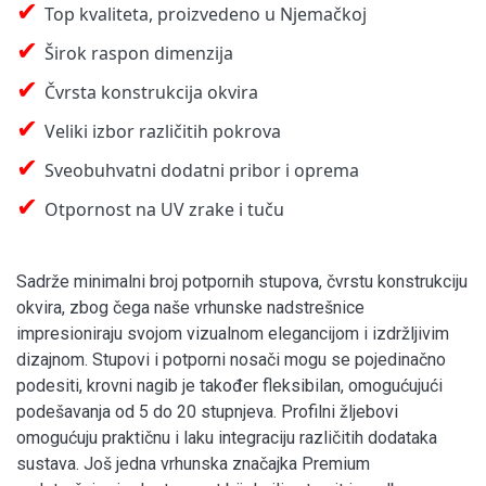
✔
Top kvaliteta, proizvedeno u Njemačkoj
✔
Širok raspon dimenzija
✔
Čvrsta konstrukcija okvira
✔
Veliki izbor različitih pokrova
✔
Sveobuhvatni dodatni pribor i oprema
✔
Otpornost na UV zrake i tuču
Sadrže minimalni broj potpornih stupova, čvrstu konstrukciju
okvira, zbog čega naše vrhunske nadstrešnice
impresioniraju svojom vizualnom elegancijom i izdržljivim
dizajnom. Stupovi i potporni nosači mogu se pojedinačno
podesiti, krovni nagib je također fleksibilan, omogućujući
podešavanja od 5 do 20 stupnjeva. Profilni žljebovi
omogućuju praktičnu i laku integraciju različitih dodataka
sustava. Još jedna vrhunska značajka Premium