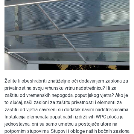
Želite li obeshrabriti znatiželjne oči dodavanjem zaslona za
privatnost na svoju vrhunsku vrtnu nadstrešnicu? Ili za
zaštitu od vremenskih nepogoda, poput jakog vjetra? Ako je
to slučaj, naši zasloni za zaštitu privatnosti i elementi za
zaštitu od vjetra savršeni su dodatak našim nadstrešnicama.
Instalacija elemenata poput naših izdržljivih WPC ploča je
jednostavna; oni su samo umetnu u postojeće utore na
potpornim stupovima. Stupovi i obloge naših bočnih zaslona