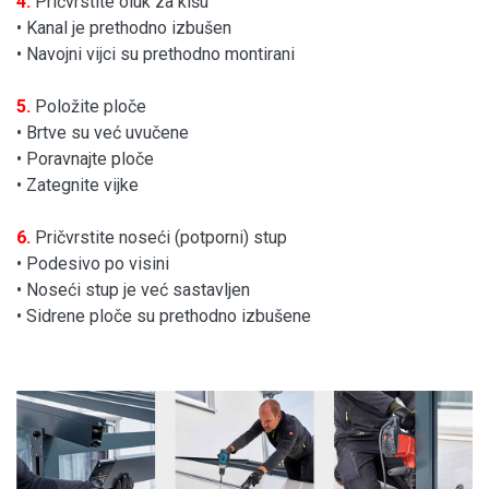
4.
Pričvrstite oluk za kišu
• Kanal je prethodno izbušen
• Navojni vijci su prethodno montirani
5.
Položite ploče
• Brtve su već uvučene
• Poravnajte ploče
• Zategnite vijke
6.
Pričvrstite noseći (potporni) stup
• Podesivo po visini
• Noseći stup je već sastavljen
• Sidrene ploče su prethodno izbušene