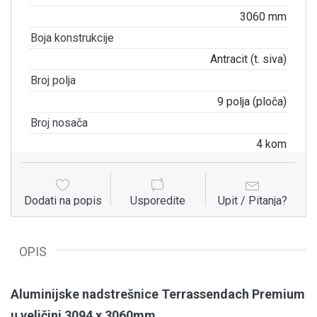
3060 mm
Boja konstrukcije
Antracit (t. siva)
Broj polja
9 polja (ploča)
Broj nosača
4 kom
Dodati na popis
Usporedite
Upit / Pitanja?
OPIS
Aluminijske nadstrešnice Terrassendach Premium
u veličini 3094 x 3060mm