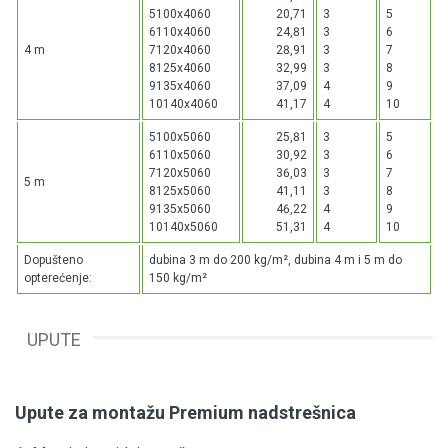
5100x4060
20,71
3
5
6110x4060
24,81
3
6
4 m
7120x4060
28,91
3
7
8125x4060
32,99
3
8
9135x4060
37,09
4
9
10140x4060
41,17
4
10
5100x5060
25,81
3
5
6110x5060
30,92
3
6
7120x5060
36,03
3
7
5 m
8125x5060
41,11
3
8
9135x5060
46,22
4
9
10140x5060
51,31
4
10
Dopušteno
dubina 3 m do 200 kg/m², dubina 4 m i 5 m do
opterećenje:
150 kg/m²
UPUTE
Upute za montažu Premium nadstrešnica