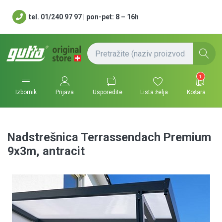
tel. 01/240 97 97 | pon-pet: 8 – 16h
1
Usporedite
Lista želja
Košara
Izbornik
Prijava
Nadstrešnica Terrassendach Premium
9x3m, antracit