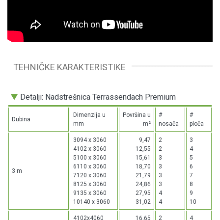
TEHNIČKE KARAKTERISTIKE
▼
Detalji: Nadstrešnica Terrassendach Premium
Dimenzija u
Površina u
#
#
Dubina
mm
m²
nosača
ploča
3094 x 3060
9,47
2
3
4102 x 3060
12,55
2
4
5100 x 3060
15,61
3
5
6110 x 3060
18,70
3
6
3 m
7120 x 3060
21,79
3
7
8125 x 3060
24,86
3
8
9135 x 3060
27,95
4
9
10140 x 3060
31,02
4
10
4102x4060
16,65
2
4