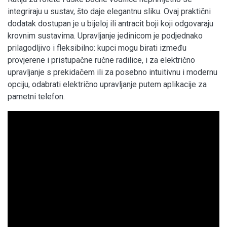
integriraju u sustav, što daje elegantnu sliku. Ovaj praktični
dodatak dostupan je u bijeloj ili antracit boji koji odgovaraju
krovnim sustavima. Upravljanje jedinicom je podjednako
prilagodljivo i fleksibilno: kupci mogu birati između
provjerene i pristupačne ručne radilice, i za električno
upravljanje s prekidačem ili za posebno intuitivnu i modernu
opciju, odabrati električno upravljanje putem aplikacije za
pametni telefon.