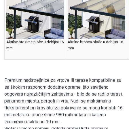
Akrilne prozirne ploče u debljini 16
Akrilne bronca ploče u debljini 16
mm
mm
Premium nadstrešnice za vrtove ili terase kompatibilne su
sa širokim rasponom dodatne opreme, što savršeno
odgovara najrazličitijim zahtjevima - bilo da se radi o terasi,
parkirnom mjestu, pergoli ili vrtu. Nudi se maksimalna
fleksibilnost pri krovištu: za pokrivanje se mogu koristiti 16-
milimetarske ploče širine 980 milimetara ili kaljeno
laminirano staklo od 10 mm.
Vjetar i vrijeme nemaju izgleda protiv Gutta premium