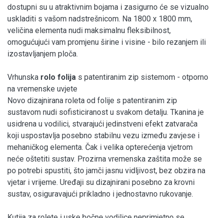
dostupni su u atraktivnim bojama i zasigurno će se vizualno
uskladiti s vašom nadstrešnicom. Na 1800 x 1800 mm,
veličina elementa nudi maksimalnu fleksibilnost,
omogućujući vam promjenu širine i visine - bilo rezanjem ili
izostavljanjem ploča.
Vrhunska
rolo folija
s patentiranim zip sistemom - otporno
na vremenske uvjete
Novo dizajnirana roleta od folije s patentiranim zip
sustavom nudi sofisticiranost u svakom detalju. Tkanina je
usidrena u vodilici, stvarajući jedinstveni efekt zatvarača
koji uspostavlja posebno stabilnu vezu između zavjese i
mehaničkog elementa. Čak i velika opterećenja vjetrom
neće oštetiti sustav. Prozirna vremenska zaštita može se
po potrebi spustiti, što jamči jasnu vidljivost, bez obzira na
vjetar i vrijeme. Uređaji su dizajnirani posebno za krovni
sustav, osiguravajući prikladno i jednostavno rukovanje.
Kutija za rolete i uske bočne vodilice neprimjetno se