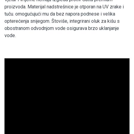
proizvoda. Materijal nadstrešnice je otporan na UV zrake i
tuču. omogućujući mu da bez napora podnese i velika
opterećenja snijegom. Štoviše, integrirani oluk za kišu s
obostranom odvodnjom vode osigurava brzo uklanjanje
vode.