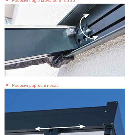
Podesivi nagib krova od 5° do 20°
Podesivi poprečni nosač