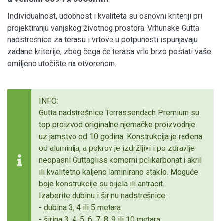
Individualnost, udobnost i kvaliteta su osnovni kriteriji pri
projektiranju vanjskog životnog prostora. Vrhunske Gutta
nadstrešnice za terasu i vrtove u potpunosti ispunjavaju
zadane kriterije, zbog čega će terasa vrlo brzo postati vaše
omiljeno utočište na otvorenom.
INFO:
Gutta nadstrešnice Terrassendach Premium su
top proizvod originalne njemačke proizvodnje
uz jamstvo od 10 godina. Konstrukcija je rađena
od aluminija, a pokrov je izdržljivi i po zdravlje
neopasni Guttagliss komorni polikarbonat i akril
ili kvalitetno kaljeno laminirano staklo. Moguće
boje konstrukcije su bijela ili antracit.
Izaberite dubinu i širinu nadstrešnice:
- dubina 3, 4 ili 5 metara
- širina 3, 4, 5, 6, 7, 8, 9 ili 10 metara