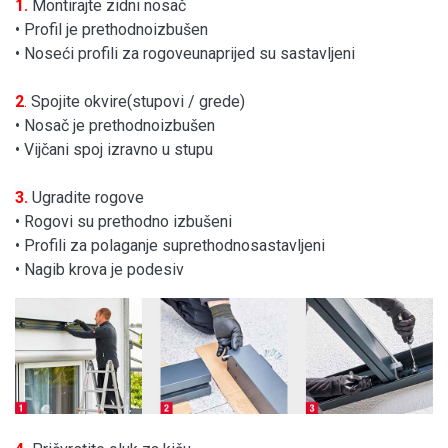
1.
Montirajte zidni nosač
• Profil je prethodnoizbušen
• Noseći profili za rogoveunaprijed su sastavljeni
2
. Spojite okvire(stupovi / grede)
• Nosač je prethodnoizbušen
• Vijčani spoj izravno u stupu
3.
Ugradite rogove
• Rogovi su prethodno izbušeni
• Profili za polaganje suprethodnosastavljeni
• Nagib krova je podesiv