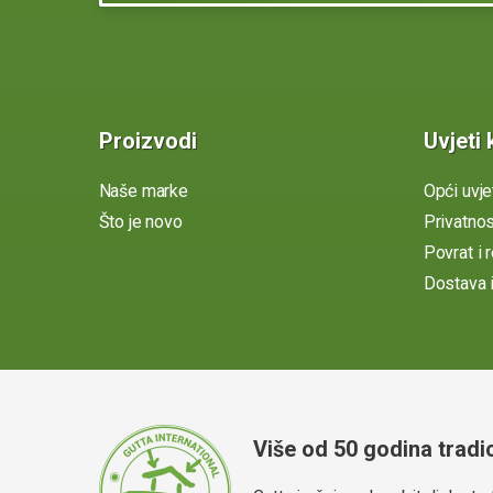
Proizvodi
Uvjeti 
Naše marke
Opći uvje
Što je novo
Privatno
Povrat i 
Dostava i
Više od 50 godina tradic