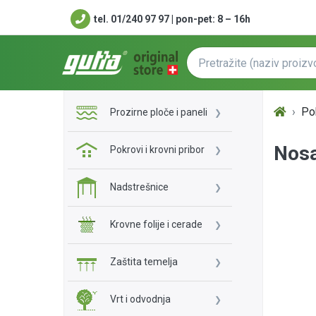
tel. 01/240 97 97 | pon-pet: 8 – 16h
Pok
Prozirne ploče i paneli
Nosa
Pokrovi i krovni pribor
Nadstrešnice
Krovne folije i cerade
Zaštita temelja
Vrt i odvodnja