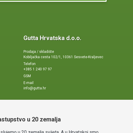
Gutta Hrvatska d.o.o.
Prodaja / skladište
Kobiljačka cesta 102/1, 10361 Sesvete-Kraljevec
Telefon
+385 1 240 97 97
GSM
E-mail
info@gutta.hr
astupstvo u 20 zemalja
slujemo u 20 zemalja svijeta. A u Hrvatskoj smo