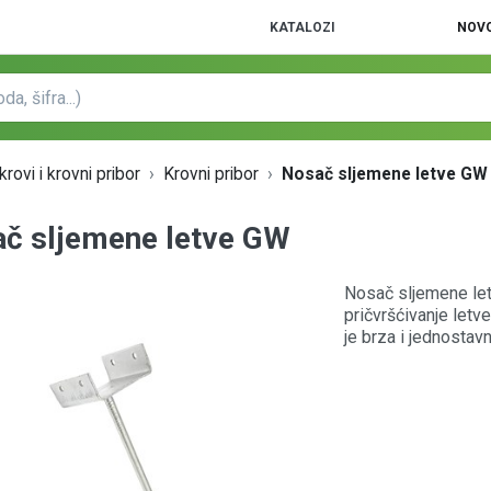
KATALOZI
NOVO
rovi i krovni pribor
Krovni pribor
Nosač sljemene letve GW
č sljemene letve GW
Nosač sljemene let
pričvršćivanje letv
je brza i jednostavn