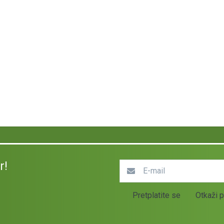
r!
Pretplatite se
Otkaži p