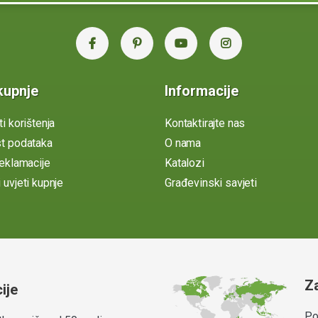
kupnje
Informacije
ti korištenja
Kontaktirajte nas
st podataka
O nama
reklamacije
Katalozi
 uvjeti kupnje
Građevinski savjeti
Z
ije
Po