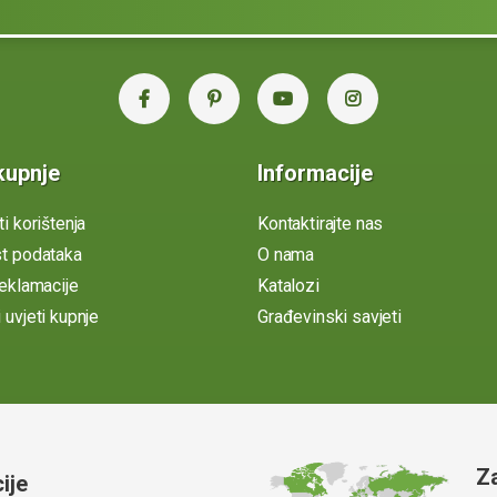
kupnje
Informacije
ti korištenja
Kontaktirajte nas
st podataka
O nama
reklamacije
Katalozi
 uvjeti kupnje
Građevinski savjeti
Z
ije