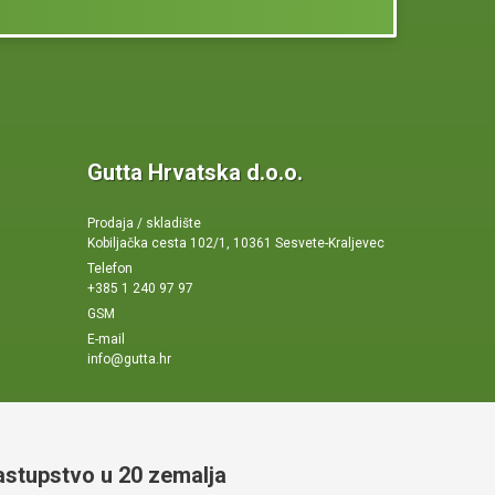
Gutta Hrvatska d.o.o.
Prodaja / skladište
Kobiljačka cesta 102/1, 10361 Sesvete-Kraljevec
Telefon
+385 1 240 97 97
GSM
E-mail
info@gutta.hr
astupstvo u 20 zemalja