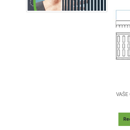
VAŠE
Re