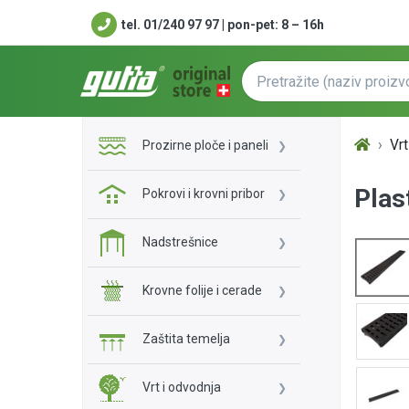
tel. 01/240 97 97 | pon-pet: 8 – 16h
Vrt
Prozirne ploče i paneli
Plas
Pokrovi i krovni pribor
Nadstrešnice
Krovne folije i cerade
Zaštita temelja
Vrt i odvodnja