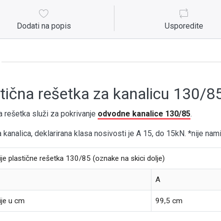
Dodati na popis
Usporedite
tična rešetka za kanalicu 130/8
a rešetka služi za pokrivanje
odvodne kanalice 130/85
.
 kanalica, deklarirana klasa nosivosti je A 15, do 15kN. *nije nam
je plastične rešetka 130/85 (oznake na skici dolje)
A
ije u cm
99,5 cm