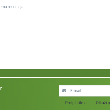
ema recenzija
r!
Pretplatite se
Otkaži p