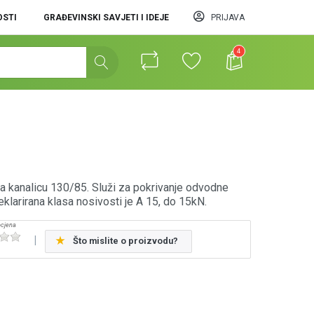
STI
GRAĐEVINSKI SAVJETI I IDEJE
PRIJAVA
4
5
za kanalicu 130/85. Služi za pokrivanje odvodne
klarirana klasa nosivosti je A 15, do 15kN.
Što mislite o proizvodu?