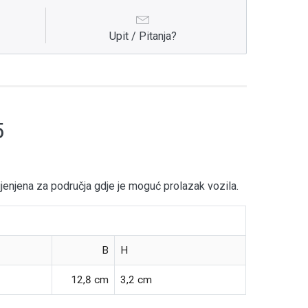
Upit / Pitanja?
5
ijenjena za područja gdje je moguć prolazak vozila.
B
H
12,8 cm
3,2 cm