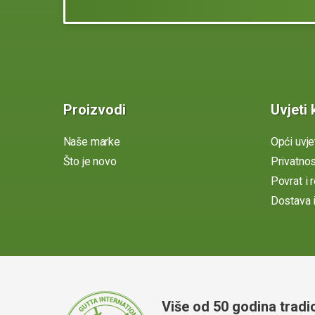
Proizvodi
Uvjeti 
Naše marke
Opći uvje
Što je novo
Privatno
Povrat i 
Dostava i
Više od 50 godina tradic