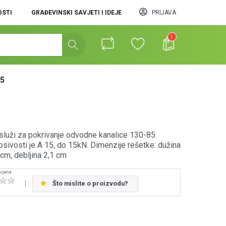
STI
GRAĐEVINSKI SAVJETI I IDEJE
PRIJAVA
1
85
služi za pokrivanje odvodne kanalice 130-85.
osivosti je A 15, do 15kN. Dimenzije rešetke: dužina
 cm, debljina 2,1 cm
Što mislite o proizvodu?