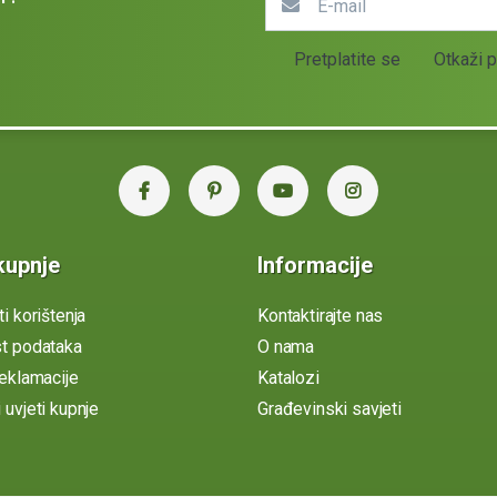
Pretplatite se
Otkaži p
kupnje
Informacije
ti korištenja
Kontaktirajte nas
st podataka
O nama
reklamacije
Katalozi
 uvjeti kupnje
Građevinski savjeti