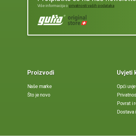
Više informacija o
privatnosti vaših podataka
Proizvodi
Uvjeti 
Naše marke
Opći uvje
Što je novo
Privatno
Povrat i 
Dostava i