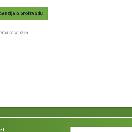
cenzija o proizvodu
ema recenzija
r!