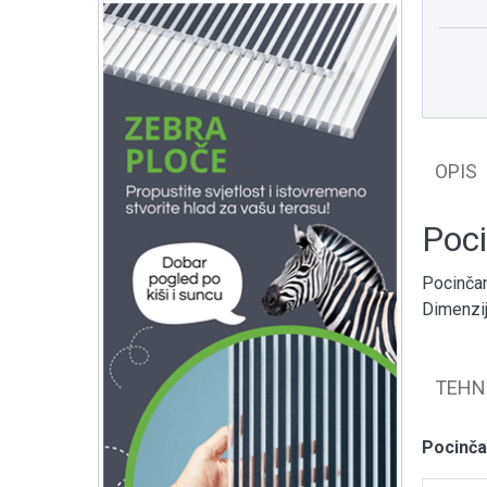
OPIS
Poci
Pocinčan
Dimenzij
TEHN
Pocinča