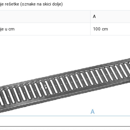
je rešetke (oznake na skici dolje)
A
ije u cm
100 cm