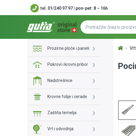
tel. 01/240 97 97 | pon-pet: 8 – 16h
Vrt
Prozirne ploče i paneli
Poci
Pokrovi i krovni pribor
Nadstrešnice
Krovne folije i cerade
Zaštita temelja
Vrt i odvodnja