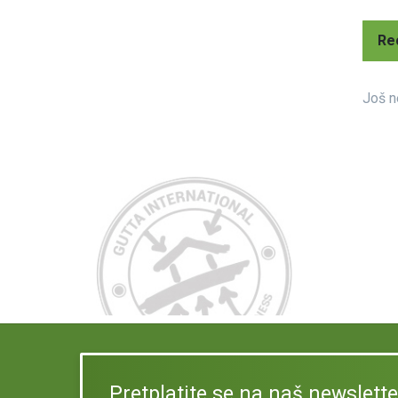
Re
Još n
Pretplatite se na naš newslette