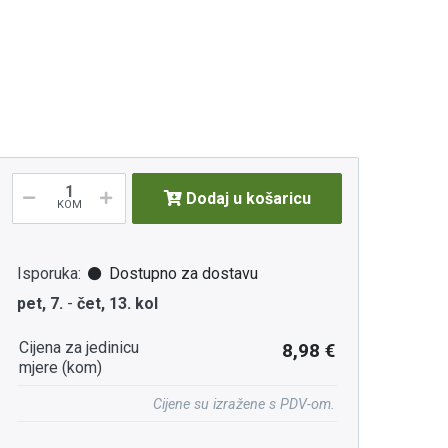
Dodaj u košaricu
KOM
Isporuka:
Dostupno za dostavu
pet, 7.
-
čet, 13. kol
Cijena za jedinicu
8,98 €
mjere (kom)
Cijene su izražene s PDV-om.