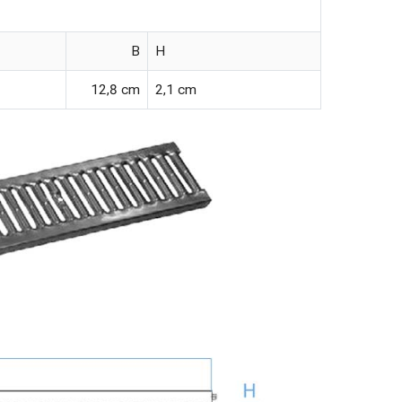
B
H
12,8 cm
2,1 cm