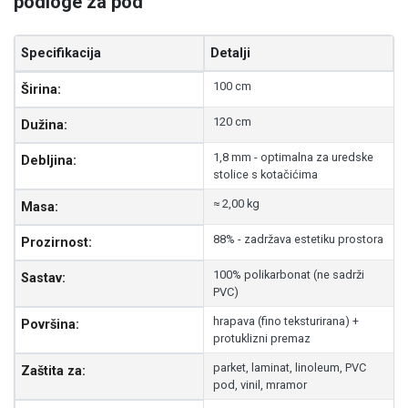
podloge za pod
Specifikacija
Detalji
Detaljne specifikacije GuttaMat podloge od polikarbonata za
100 cm
Širina:
120 cm
Dužina:
1,8 mm - optimalna za uredske
Debljina:
stolice s kotačićima
≈ 2,00 kg
Masa:
88% - zadržava estetiku prostora
Prozirnost:
100% polikarbonat (ne sadrži
Sastav:
PVC)
hrapava (fino teksturirana) +
Površina:
protuklizni premaz
parket, laminat, linoleum, PVC
Zaštita za:
pod, vinil, mramor