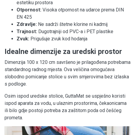
estetiku prostora
Otpornost:
Visoka otpornost na udarce prema DIN
EN 425
Zdravlje:
Ne sadrži štetne klorine ni kadmij
Trajnost:
Dugotrajniji od PVC-a i PET plastike
Zvuk:
Prigušuje zvuk kod hodanja
Idealne dimenzije za uredski prostor
Dimenzija 100 x 120 cm savršeno je prilagođena potrebama
standardnog radnog mjesta. Ova veličina omogućava
slobodno pomicanje stolice u svim smjerovima bez izlaska
s podloge.
Osim ispod uredske stolice, GuttaMat se uspješno koristi
ispod aparata za vodu, u ulaznim prostorima, čekaonicama
ili bilo gdje postoji potreba za zaštitom poda od češćeg
prometa.