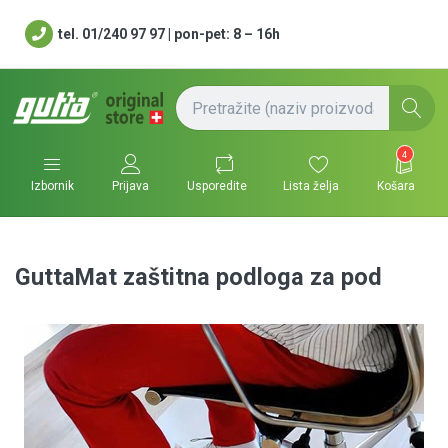
tel. 01/240 97 97 | pon-pet: 8 – 16h
4
Usporedite
Lista želja
Košara
Izbornik
Prijava
GuttaMat zaštitna podloga za pod