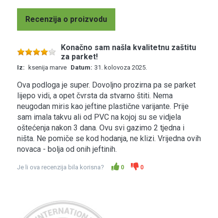
Recenzija o proizvodu
Konačno sam našla kvalitetnu zaštitu
za parket!
Iz:
ksenija marve
Datum:
31. kolovoza 2025.
Ova podloga je super. Dovoljno prozirna pa se parket
lijepo vidi, a opet čvrsta da stvarno štiti. Nema
neugodan miris kao jeftine plastične varijante. Prije
sam imala takvu ali od PVC na kojoj su se vidjela
oštećenja nakon 3 dana. Ovu svi gazimo 2 tjedna i
ništa. Ne pomiče se kod hodanja, ne klizi. Vrijedna ovih
novaca - bolja od onih jeftinih.
Je li ova recenzija bila korisna?
0
0