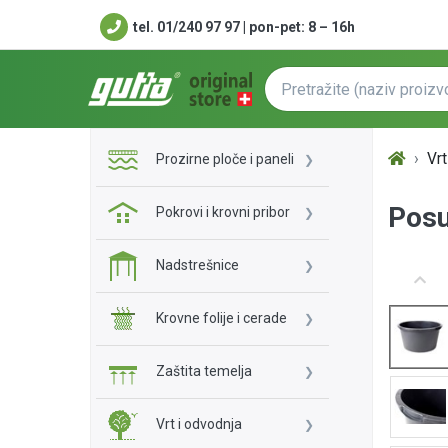
tel. 01/240 97 97 | pon-pet: 8 – 16h
Vrt
Prozirne ploče i paneli
Posu
Pokrovi i krovni pribor
Nadstrešnice
Krovne folije i cerade
Zaštita temelja
Vrt i odvodnja