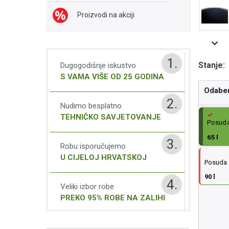
Proizvodi na akciji
1.
Stanje:
Dugogodišnje iskustvo
S VAMA VIŠE OD 25 GODINA
Odaber
2.
Nudimo besplatno
TEHNIČKO SAVJETOVANJE
Posuda
65 l
3.
Robu isporučujemo
U CIJELOJ HRVATSKOJ
Posuda 
90 l
4.
Veliki izbor robe
PREKO 95% ROBE NA ZALIHI