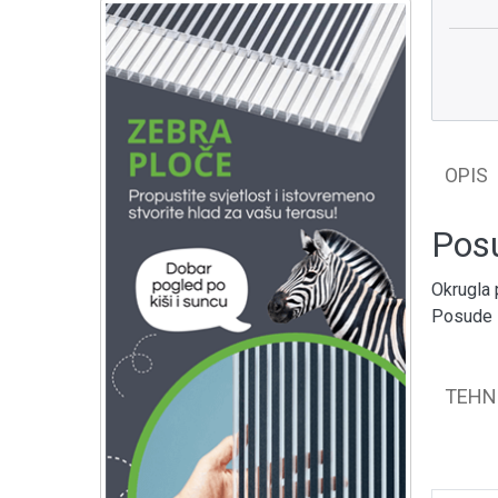
OPIS
Posu
Okrugla 
Posude s
TEHN