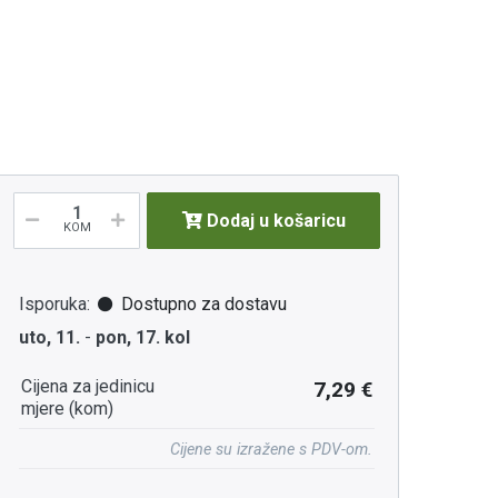
Dodaj u košaricu
KOM
Isporuka:
Dostupno za dostavu
uto, 11.
-
pon, 17. kol
Cijena za jedinicu
7,29 €
mjere (kom)
Cijene su izražene s PDV-om.