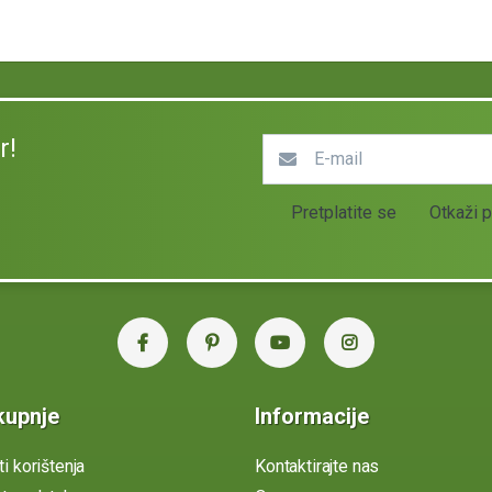
r!
Pretplatite se
Otkaži p
kupnje
Informacije
ti korištenja
Kontaktirajte nas