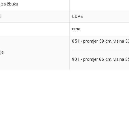
 za žbuku
l
LDPE
crna
65 l - promjer 59 cm, visina 
je
90 l - promjer 66 cm, visina 