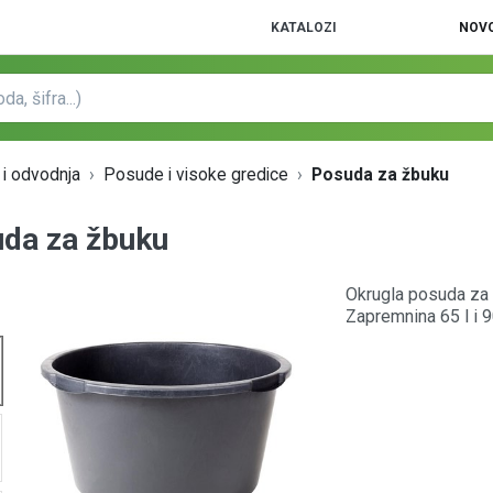
KATALOZI
NOVO
 i odvodnja
Posude i visoke gredice
Posuda za žbuku
da za žbuku
Okrugla posuda za
Zapremnina 65 l i 90