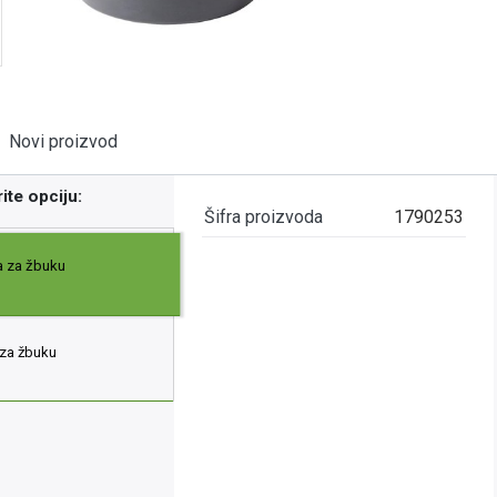
Novi proizvod
ite opciju:
Šifra proizvoda
1790253
 za žbuku
za žbuku