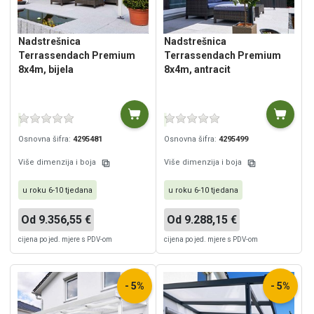
Nadstrešnica
Nadstrešnica
Terrassendach Premium
Terrassendach Premium
8x4m, bijela
8x4m, antracit
Osnovna šifra:
4295481
Osnovna šifra:
4295499
Više dimenzija i boja
Više dimenzija i boja
u roku 6-10 tjedana
u roku 6-10 tjedana
Od 9.356,55 €
Od 9.288,15 €
cijena po jed. mjere s PDV-om
cijena po jed. mjere s PDV-om
- 5%
- 5%