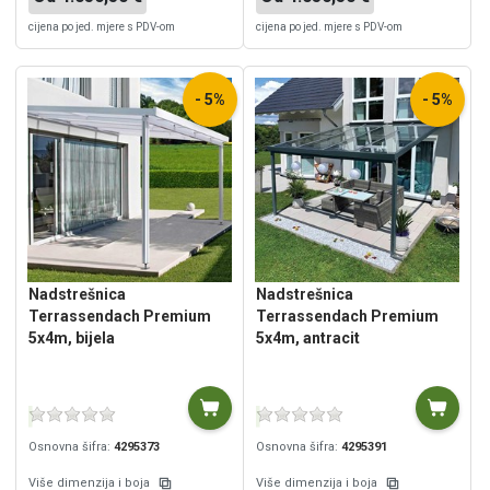
cijena po jed. mjere s PDV-om
cijena po jed. mjere s PDV-om
- 5%
- 5%
Nadstrešnica
Nadstrešnica
Terrassendach Premium
Terrassendach Premium
5x4m, bijela
5x4m, antracit
Osnovna šifra:
4295373
Osnovna šifra:
4295391
Više dimenzija i boja
Više dimenzija i boja