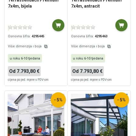
7x4m, bijela
7x4m, antracit
Osnovna šifra:
4295445
Osnovna šifra:
4295463
Više dimenzija i boja
Više dimenzija i boja
u roku 6-10 tjedana
u roku 6-10 tjedana
Od 7.793,80 €
Od 7.793,80 €
cijena po jed. mjere s PDV-om
cijena po jed. mjere s PDV-om
- 5%
- 5%