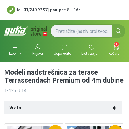
tel. 01/240 97 97 | pon-pet: 8 – 16h
1
Usporedite
Lista želja
Košara
Izbornik
Prijava
Modeli nadstrešnica za terase
Terrassendach Premium od 4m dubine
1-12
od
14
Vrsta