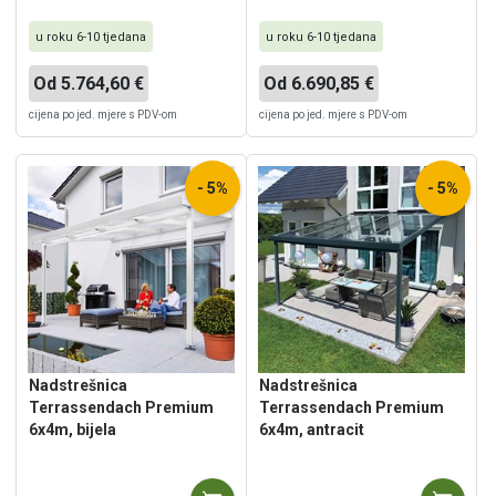
u roku 6-10 tjedana
u roku 6-10 tjedana
Od 5.764,60 €
Od 6.690,85 €
cijena po jed. mjere s PDV-om
cijena po jed. mjere s PDV-om
- 5%
- 5%
Nadstrešnica
Nadstrešnica
Terrassendach Premium
Terrassendach Premium
6x4m, bijela
6x4m, antracit