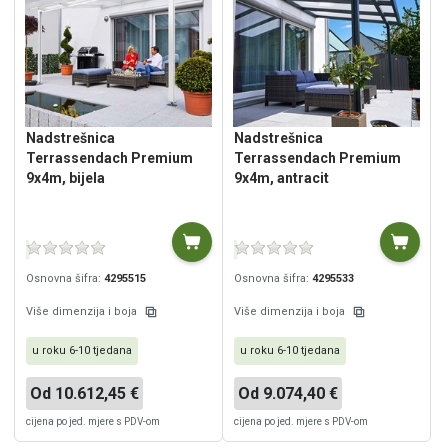
Nadstrešnica
Nadstrešnica
Terrassendach Premium
Terrassendach Premium
9x4m, bijela
9x4m, antracit
Osnovna šifra:
4295515
Osnovna šifra:
4295533
Više dimenzija i boja
Više dimenzija i boja
u roku 6-10 tjedana
u roku 6-10 tjedana
Od 10.612,45 €
Od 9.074,40 €
cijena po jed. mjere s PDV-om
cijena po jed. mjere s PDV-om