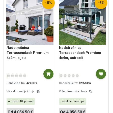
- 5%
- 5%
Nadstrešnica
Nadstrešnica
Terrassendach Premium
Terrassendach Premium
4x4m, bijela
4x4m, antracit
Osnovna šifra:
4295039
Osnovna šifra:
4295139a
Više dimenzija i boja
Više dimenzija i boja
u roku 6-10 tjedana
pošaljite nam upit
Od 4.056,50 €
Od 4.056,50 €