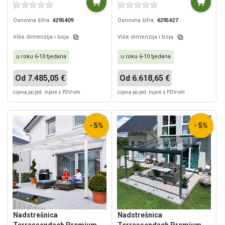
Osnovna šifra:
4295409
Osnovna šifra:
4295427
Više dimenzija i boja
Više dimenzija i boja
u roku 6-10 tjedana
u roku 6-10 tjedana
Od 7.485,05 €
Od 6.618,65 €
cijena po jed. mjere s PDV-om
cijena po jed. mjere s PDV-om
- 5%
- 5%
Nadstrešnica
Nadstrešnica
Terrassendach Premium
Terrassendach Premium