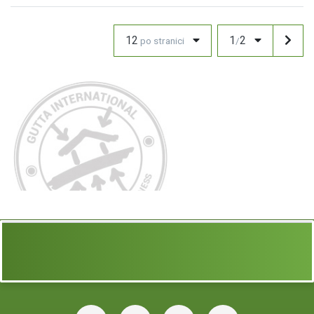
12
1
2
po stranici
/