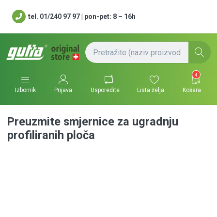
tel. 01/240 97 97 | pon-pet: 8 – 16h
4
Usporedite
Lista želja
Košara
Izbornik
Prijava
Preuzmite smjernice za ugradnju
profiliranih ploča