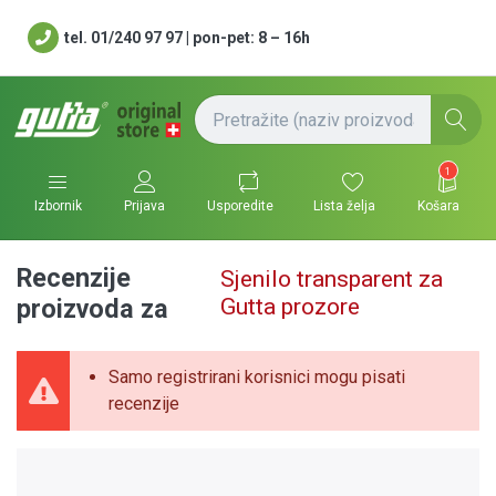
tel. 01/240 97 97 | pon-pet: 8 – 16h
1
Usporedite
Lista želja
Košara
Izbornik
Prijava
Recenzije
Sjenilo transparent za
Gutta prozore
proizvoda za
Samo registrirani korisnici mogu pisati
recenzije