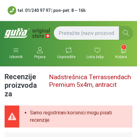
tel. 01/240 97 97 | pon-pet: 8 – 16h
1
Usporedite
Lista želja
Košara
Izbornik
Prijava
Recenzije
Nadstrešnica Terrassendach
Premium 5x4m, antracit
proizvoda
za
Samo registrirani korisnici mogu pisati
recenzije