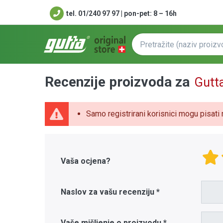
tel. 01/240 97 97 | pon-pet: 8 – 16h
Recenzije proizvoda za
Gutta
Samo registrirani korisnici mogu pisati 
Vaša ocjena?
Naslov za vašu recenziju
Vaše mišljenje o proizvodu