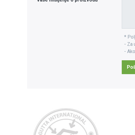
* Pol
- Za
- Ako
Poš