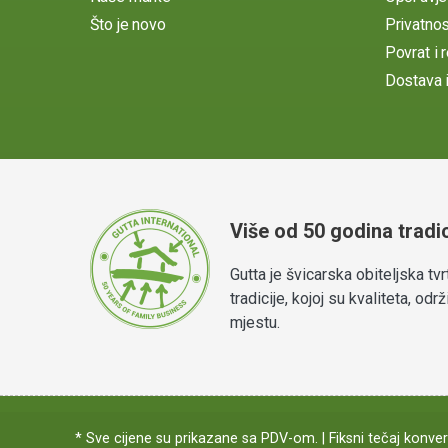
Što je novo
Privatno
Povrat i 
Dostava i
Više od 50 godina tradic
Gutta je švicarska obiteljska tv
tradicije, kojoj su kvaliteta, od
mjestu.
* Sve cijene su prikazane sa PDV-om. | Fiksni tečaj konver