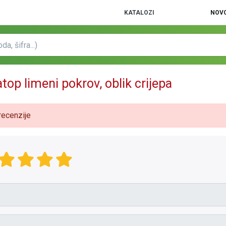
KATALOZI
NOVO
top limeni pokrov, oblik crijepa
recenzije