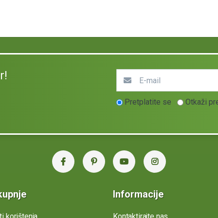
r!
Pretplatite se
Otkaži pr
kupnje
Informacije
ti korištenja
Kontaktirajte nas