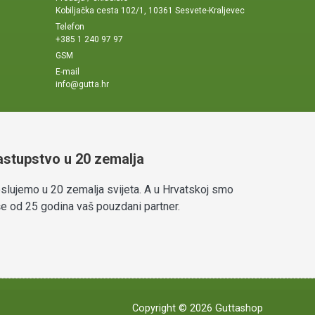
Kobiljačka cesta 102/1, 10361 Sesvete-Kraljevec
Telefon
+385 1 240 97 97
GSM
E-mail
info@gutta.hr
astupstvo u 20 zemalja
slujemo u 20 zemalja svijeta. A u Hrvatskoj smo
še od 25 godina vaš pouzdani partner.
Copyright © 2026 Guttashop