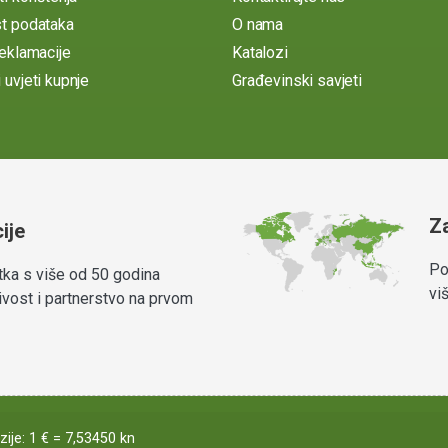
st podataka
O nama
reklamacije
Katalozi
 uvjeti kupnje
Građevinski savjeti
Z
ije
Po
rtka s više od 50 godina
vi
rživost i partnerstvo na prvom
zije: 1 € = 7,53450 kn