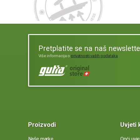
Pretplatite se na naš newslette
Više informacija o
privatnosti vaših podataka
Proizvodi
Uvjeti 
Naše marke
Opći uvje