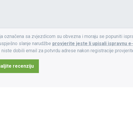
ja označena sa zvjezdicom su obvezna i moraju se popuniti ispr
 uspješno slanje narudžbe
provjerite jeste li upisali ispravnu 
 niste dobili email za potvrdu adrese nakon registracije provjer
aljite recenziju