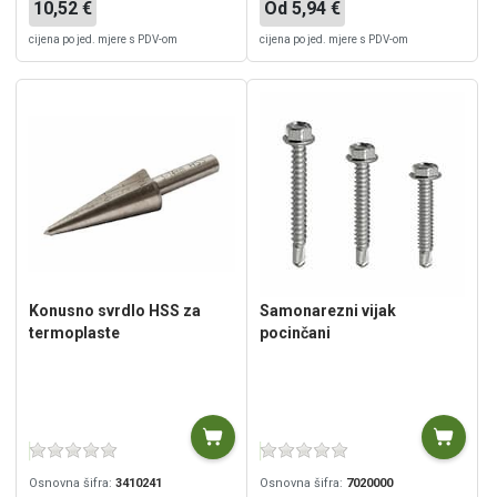
10,52 €
Od 5,94 €
cijena po jed. mjere s PDV-om
cijena po jed. mjere s PDV-om
Konusno svrdlo HSS za
Samonarezni vijak
termoplaste
pocinčani
Osnovna šifra:
3410241
Osnovna šifra:
7020000