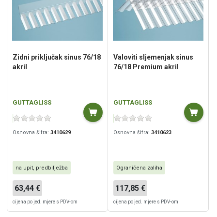
Zidni priključak sinus 76/18
Valoviti sljemenjak sinus
akril
76/18 Premium akril
GUTTAGLISS
GUTTAGLISS
Osnovna šifra:
3410629
Osnovna šifra:
3410623
na upit, predbilježba
Ograničena zaliha
63,44 €
117,85 €
cijena po jed. mjere s PDV-om
cijena po jed. mjere s PDV-om