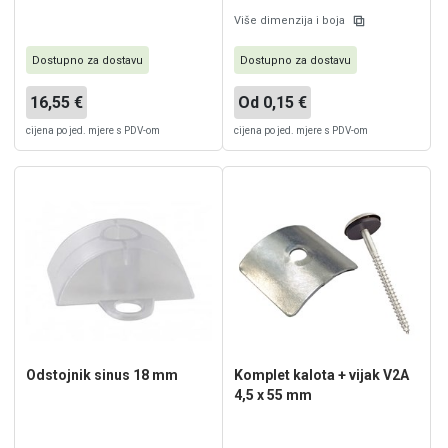
Više dimenzija i boja
Dostupno za dostavu
Dostupno za dostavu
16,55 €
Od 0,15 €
cijena po jed. mjere s PDV-om
cijena po jed. mjere s PDV-om
Odstojnik sinus 18 mm
Komplet kalota + vijak V2A
4,5 x 55 mm