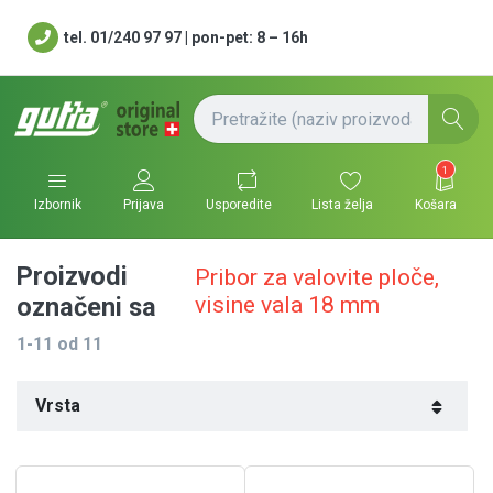
tel. 01/240 97 97 | pon-pet: 8 – 16h
1
Usporedite
Lista želja
Košara
Izbornik
Prijava
Proizvodi
Pribor za valovite ploče,
visine vala 18 mm
označeni sa
1-11
od
11
Vrsta