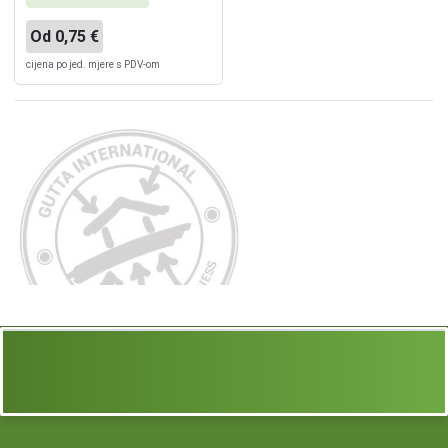
Od 0,75 €
cijena po jed. mjere s PDV-om