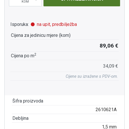
KOM
Isporuka:
na upit, predbilježba
Cijena za jedinicu mjere (kom)
89,06 €
2
Cijena po m
34,09 €
Cijene su izražene s PDV-om.
Šifra proizvoda
2610621A
Debljina
1,5 mm