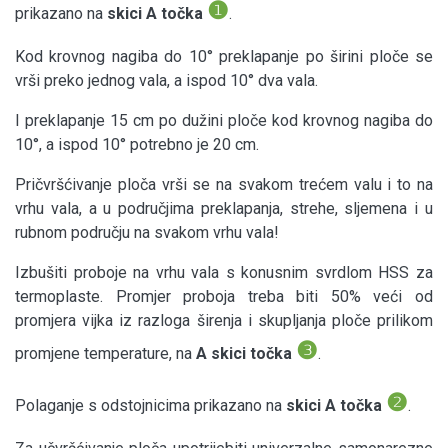
❶
prikazano na
skici A točka
.
Kod krovnog nagiba do 10° preklapanje po širini ploče se
vrši preko jednog vala, a ispod 10° dva vala.
I preklapanje 15 cm po dužini ploče kod krovnog nagiba do
10°, a ispod 10° potrebno je 20 cm.
Pričvršćivanje ploča vrši se na svakom trećem valu i to na
vrhu vala, a u područjima preklapanja, strehe, sljemena i u
rubnom području na svakom vrhu vala!
Izbušiti proboje na vrhu vala s konusnim svrdlom HSS za
termoplaste. Promjer proboja treba biti 50% veći od
promjera vijka iz razloga širenja i skupljanja ploče prilikom
❸
promjene temperature, na
A skici točka
.
❷
Polaganje s odstojnicima prikazano na
skici A točka
.