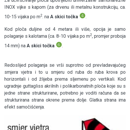
Za učvršćivanje ploča upotrijebiti univerzalne samonarezne
INOX vijke s kapom (za drvenu ili metalnu konstrukciju, ca.
❹
2
10-15 vijaka po m
. na
A skici točka
.
Kod ploča duljine od 4 metara ili više, opcija je samo
2
polaganje s kalotama (ca. 8-10 vijaka po m
, promjer proboja
❻
14 mm) na
A skici točka
.
Redoslijed polaganja se vrši suprotno od prevladavajućeg
smjera vjetra i to u smjeru od ruba do ruba krova po
horizontali i od žlijeba prema sljemenu po vertikali. Kod
ugradnje guttagliss akrilnih i polikarbonatnih ploča koje su s
jedne strane strukturirane, potrebno je voditi računa da se
strukturirana strana okrene prema dolje. Glatka strana ima
efekt samočišćenja.