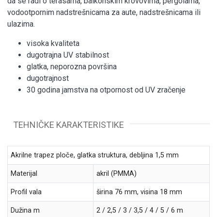
da se radi o terasama, balkonskim krovovima, pergolama,
vodootpornim nadstrešnicama za aute, nadstrešnicama ili
ulazima.
visoka kvaliteta
dugotrajna UV stabilnost
glatka, neporozna površina
dugotrajnost
30 godina jamstva na otpornost od UV zračenje
TEHNIČKE KARAKTERISTIKE
Akrilne trapez ploče, glatka struktura, debljina 1,5 mm
Materijal
akril (PMMA)
Profil vala
širina 76 mm, visina 18 mm
Dužina m
2 / 2,5 / 3 / 3,5 / 4 / 5 / 6 m