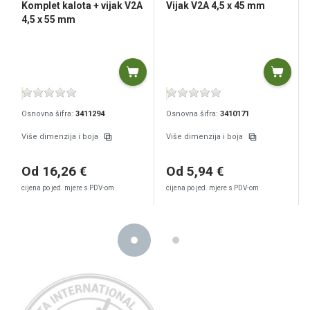
Komplet kalota + vijak V2A
Vijak V2A 4,5 x 45 mm
4,5 x 55 mm
Osnovna šifra:
3411294
Osnovna šifra:
3410171
Više dimenzija i boja
Više dimenzija i boja
Od 16,26 €
Od 5,94 €
cijena po jed. mjere s PDV-om
cijena po jed. mjere s PDV-om