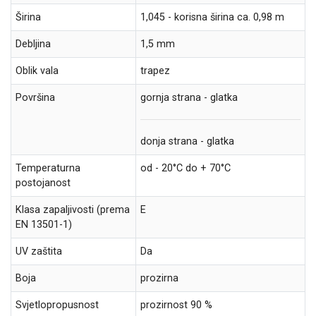
Širina
1,045 - korisna širina ca. 0,98 m
Debljina
1,5 mm
Oblik vala
trapez
Površina
gornja strana - glatka
donja strana - glatka
Temperaturna
od - 20°C do + 70°C
postojanost
Klasa zapaljivosti (prema
E
EN 13501-1)
UV zaštita
Da
Boja
prozirna
Svjetlopropusnost
prozirnost 90 %