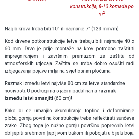
konstrukcija, 8-10 komada po
2
m
Nagib krova treba biti 10° ili najmanje 7° (123 mm/m)
Kod drvene potkonstrukcije letve trebaju biti najmanje 40 x
60 mm. Drvo je prije montaže na krov potrebno zaštititi
impregniranjem i završnim premazom za zaštitu od
atmosferskih utjecaja. Zaštita se treba dobro osušiti radi
izbjegavanja pojave mrlja na svjetlosnim pločama.
Razmak između letvi najviše 80 cm za letve standardne
nosivosti. U područjima s jačim padalinama
razmak
između letvi smanjiti
(60 cm)!
Kako bi se umanjilo akumuliranje topline i deformiranje
ploča, gornja površina konstrukcije treba reflektirati sunčeve
zrake. Zbog toga je nužno gornju površinu poprečnih letvi
oblijepiti srebrnom ljepljivom trakom ili pobojati u bijelu boju,