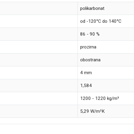
polikarbonat
od -120°C do 140°C
86 - 90 %
prozirna
obostrana
4 mm
1,584
1200 - 1220 kg/m³
5,29 W/m²K