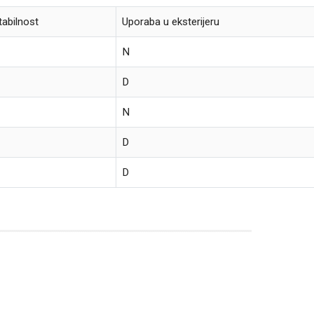
tabilnost
Uporaba u eksterijeru
N
D
N
D
D