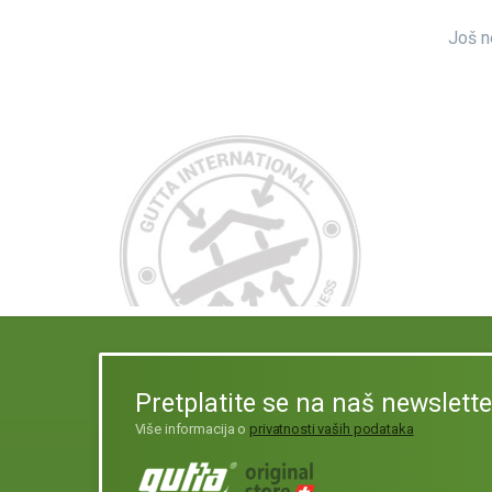
Još n
Pretplatite se na naš newslette
Više informacija o
privatnosti vaših podataka