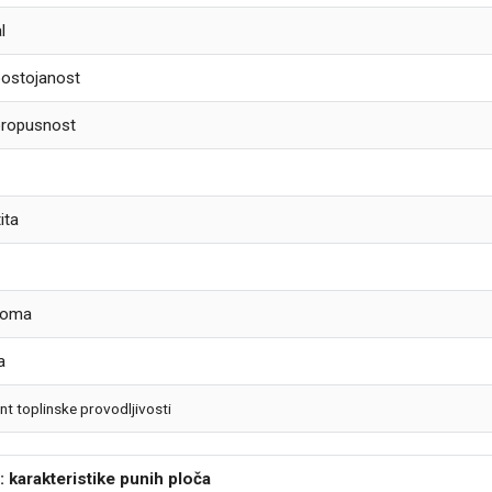
l
postojanost
propusnost
ita
a
 loma
a
ent toplinske provodljivosti
: karakteristike punih ploča