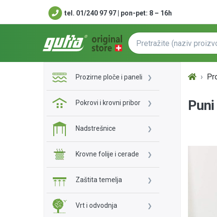
tel. 01/240 97 97 | pon-pet: 8 – 16h
Pro
Prozirne ploče i paneli
Puni
Pokrovi i krovni pribor
Nadstrešnice
Krovne folije i cerade
Zaštita temelja
Vrt i odvodnja