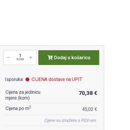
Dodaj u košaricu
KOM
Isporuka:
CIJENA dostave na UPIT
Cijena za jedinicu
70,38 €
mjere (kom)
2
Cijena po m
45,02 €
Cijene su izražene s PDV-om.