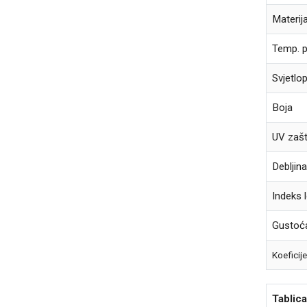
Materija
Temp. 
Svjetlo
Boja
UV zašt
Debljin
Indeks
Gustoć
Koeficij
Tablica