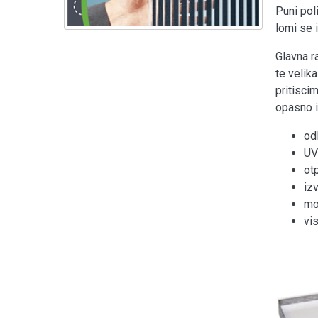
Puni pol
lomi se i
Glavna r
te velik
pritisci
opasno i
odl
UV
ot
iz
mo
vi