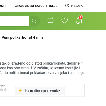
STI
GRAĐEVINSKI SAVJETI I IDEJE
PRIJAVA
1
Puni polikarbonat 4 mm
staklo izrađeno od čistog polikarbonata, debljine 4
nat ima obostranu UV zaštitu, izuzetno izdržljiv i
utta polikarbonat prikladan je za vanjsku i unutarnju
Što mislite o proizvodu?