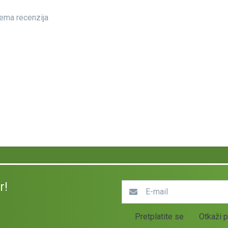
ema recenzija
r!
Pretplatite se
Otkaži p