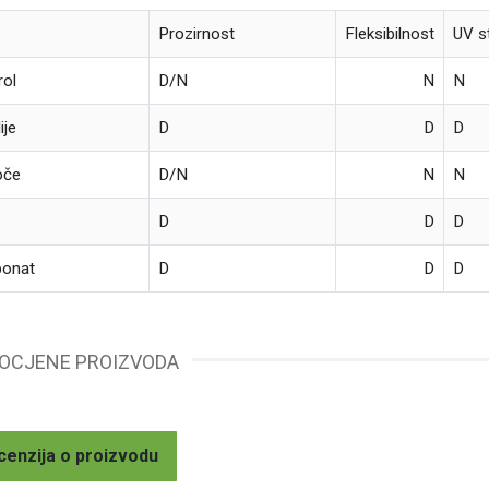
Prozirnost
Fleksibilnost
UV s
rol
D/N
N
N
ije
D
D
D
oče
D/N
N
N
D
D
D
bonat
D
D
D
 OCJENE PROIZVODA
cenzija o proizvodu