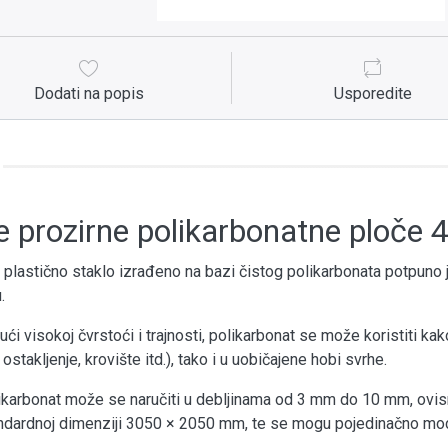
Dodati na popis
Usporedite
 prozirne polikarbonatne ploče
 plastično staklo izrađeno na bazi čistog polikarbonata potpuno je
.
ući visokoj čvrstoći i trajnosti, polikarbonat se može koristiti kako
 ostakljenje, krovište itd.), tako i u uobičajene hobi svrhe.
ikarbonat može se naručiti u debljinama od 3 mm do 10 mm, ovisn
ndardnoj dimenziji 3050 × 2050 mm, te se mogu pojedinačno modifi