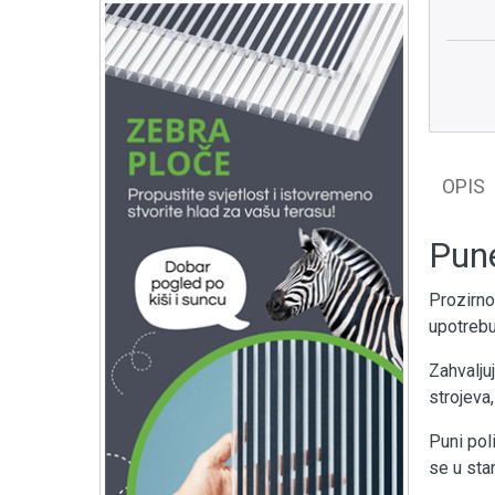
OPIS
Pune
Prozirno
upotrebu
Zahvaljuj
strojeva,
Puni pol
se u sta