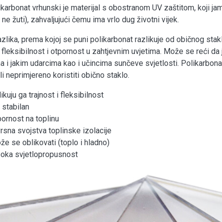
ikarbonat vrhunski je materijal s obostranom UV zaštitom, koji jam
 ne žuti), zahvaljujući čemu ima vrlo dug životni vijek.
azlika, prema kojoj se puni polikarbonat razlikuje od običnog stak
a fleksibilnost i otpornost u zahtjevnim uvjetima. Može se reći da
ma i jakim udarcima kao i učincima sunčeve svjetlosti. Polikarbona
li neprimjereno koristiti obično staklo.
ikuju ga trajnost i fleksibilnost
 stabilan
pornost na toplinu
vrsna svojstva toplinske izolacije
že se oblikovati (toplo i hladno)
soka svjetlopropusnost