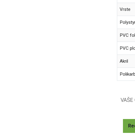
Vrste
Polysty
PVC fol
PVC pl
Akril
Polikar
VAŠE
Re