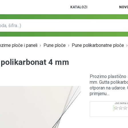
KATALOZI
NOVO
zirne ploče i paneli
Pune ploče
Pune polikarbonatne ploče
 polikarbonat 4 mm
Prozirno plastično 
mm. Gutta polikarbo
otporan na udarce. G
primjenu...