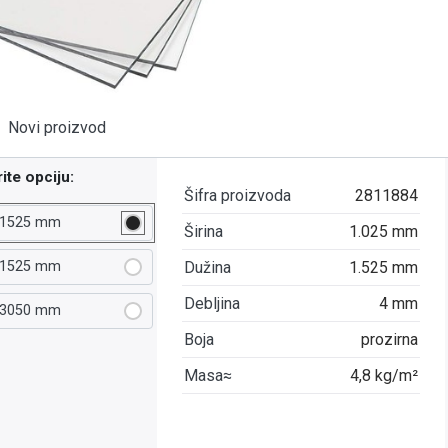
Novi proizvod
ite opciju:
Šifra proizvoda
2811884
 1525 mm
Širina
1.025 mm
 1525 mm
Dužina
1.525 mm
Debljina
4 mm
 3050 mm
Boja
prozirna
Masa≈
4,8 kg/m²