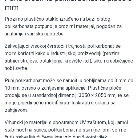
mm
Prozirno plastično staklo izrađeno na bazi čistog
polikarbonata potpuno je prozirni materijal, pogodan za
unutarnju i vanjsku upotrebu.
Zahvaljujući visokoj čvrstoći i trajnosti, polikarbonat se
može koristiti kako u industrijskoj proizvodnji (prozirni
štitnici strojeva, ostakljenje, krovište itd.), tako i u uobičajene
hobi svrhe.
Puni polikarbonat može se naručiti u debljinama od 3 mm do
10 mm, ovisno o zahtjevima aplikacije. Plastične ploče
prodaju se u standardnoj dimenziji 3050 × 2050 mm, te se
mogu pojedinačno modificirati ili skratiti u skladu sa
zahtjevom.
Vrhunski je materijal s obostranom UV zaštitom, koji jamči
stabilnost na suncu, polikarbonat ne stari (ne lomi se i ne
žuti), zahvaljujući čemu ima vrlo dug životni vijek.