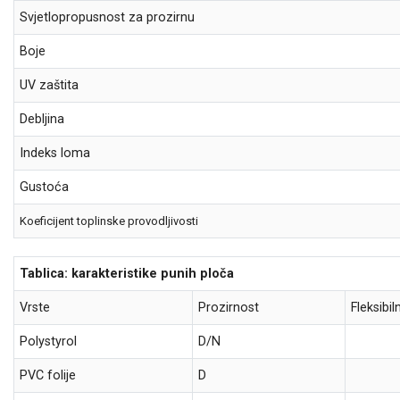
Svjetlopropusnost za prozirnu
Boje
UV zaštita
Debljina
Indeks loma
Gustoća
Koeficijent toplinske provodljivosti
Tablica: karakteristike punih ploča
Vrste
Prozirnost
Fleksibil
Polystyrol
D/N
PVC folije
D