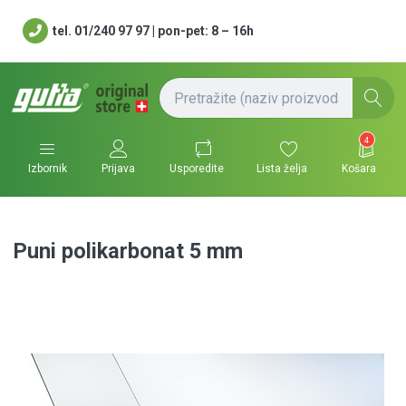
tel. 01/240 97 97 | pon-pet: 8 – 16h
4
Usporedite
Lista želja
Košara
Izbornik
Prijava
Puni polikarbonat 5 mm