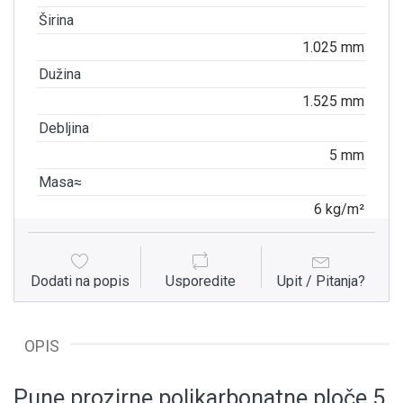
Širina
1.025 mm
Dužina
1.525 mm
Debljina
5 mm
Masa≈
6 kg/m²
Dodati na popis
Usporedite
Upit / Pitanja?
OPIS
Pune prozirne polikarbonatne ploče 5