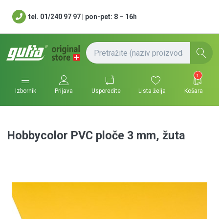
tel. 01/240 97 97 | pon-pet: 8 – 16h
1
Usporedite
Lista želja
Košara
Izbornik
Prijava
Hobbycolor PVC ploče 3 mm, žuta