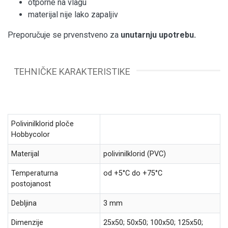
otporne na vlagu
materijal nije lako zapaljiv
Preporučuje se prvenstveno za
unutarnju upotrebu.
TEHNIČKE KARAKTERISTIKE
Polivinilklorid ploče
Hobbycolor
Materijal
polivinilklorid (PVC)
Temperaturna
od +5°C do +75°C
postojanost
Debljina
3 mm
Dimenzije
25x50; 50x50; 100x50; 125x50;