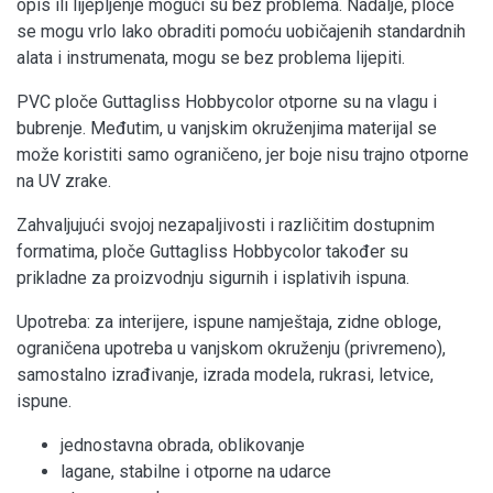
opis ili lijepljenje mogući su bez problema. Nadalje, ploče
se mogu vrlo lako obraditi pomoću uobičajenih standardnih
alata i instrumenata, mogu se bez problema lijepiti.
PVC ploče Guttagliss Hobbycolor otporne su na vlagu i
bubrenje. Međutim, u vanjskim okruženjima materijal se
može koristiti samo ograničeno, jer boje nisu trajno otporne
na UV zrake.
Zahvaljujući svojoj nezapaljivosti i različitim dostupnim
formatima, ploče Guttagliss Hobbycolor također su
prikladne za proizvodnju sigurnih i isplativih ispuna.
Upotreba: za interijere, ispune namještaja, zidne obloge,
ograničena upotreba u vanjskom okruženju (privremeno),
samostalno izrađivanje, izrada modela, rukrasi, letvice,
ispune.
jednostavna obrada, oblikovanje
lagane, stabilne i otporne na udarce