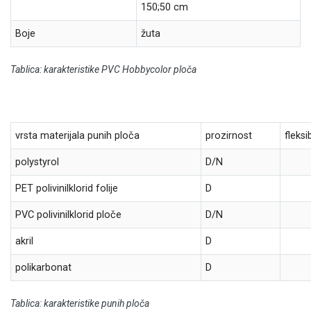
150;50 cm
Boje
žuta
Tablica: karakteristike PVC Hobbycolor ploča
vrsta materijala punih ploča
prozirnost
fleksi
polystyrol
D/N
PET polivinilklorid folije
D
PVC polivinilklorid ploče
D/N
akril
D
polikarbonat
D
Tablica: karakteristike punih ploča