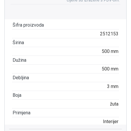
Cijene su izražene s PDV-om.
Šifra proizvoda
2512153
Širina
500 mm
Dužina
500 mm
Debljina
3 mm
Boja
žuta
Primjena
Interijer