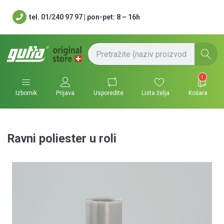
tel. 01/240 97 97 | pon-pet: 8 – 16h
1
Usporedite
Lista želja
Košara
Izbornik
Prijava
Ravni poliester u roli