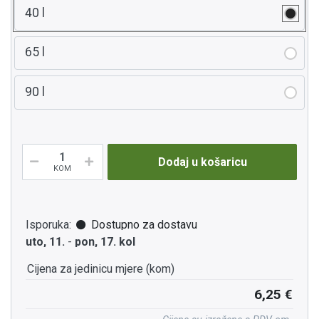
40 l
65 l
90 l
Dodaj u košaricu
KOM
Isporuka:
Dostupno za dostavu
uto, 11.
-
pon, 17. kol
Cijena za jedinicu mjere (kom)
6,25 €