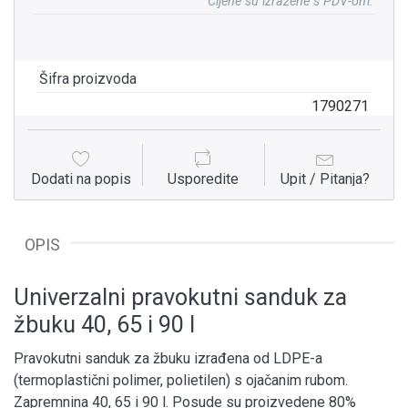
Cijene su izražene s PDV-om.
Šifra proizvoda
1790271
Dodati na popis
Usporedite
Upit / Pitanja?
OPIS
Univerzalni pravokutni sanduk za
žbuku 40, 65 i 90 l
Pravokutni sanduk za žbuku izrađena od LDPE-a
(termoplastični polimer, polietilen) s ojačanim rubom.
Zapremnina 40, 65 i 90 l. Posude su proizvedene 80%