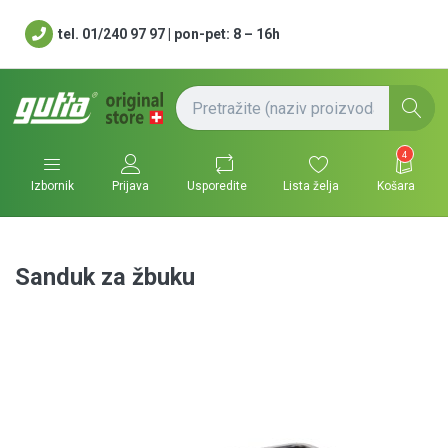
tel. 01/240 97 97 | pon-pet: 8 – 16h
4
Usporedite
Lista želja
Košara
Izbornik
Prijava
Sanduk za žbuku