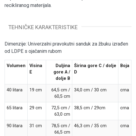
recikliranog materijala.
TEHNIČKE KARAKTERISTIKE
Dimenzije: Univerzalni pravokutni sanduk za žbuku izrađen
od LDPE s ojačanim rubom
Volumen
Visina
Duljina
Širina gore
C
/ dolje
Boja
E
gore
A
/
D
dolje
B
40 litara
19 cm
64,5 cm /
34,0 cm / 30 cm
crna
60,5 cm
65 litara
29 cm
72,5 cm /
38,5 cm / 29cm
crna
63,0 cm
90 litara
31 cm
78,5 cm /
46,3 cm / 35 cm
crna
66,5 cm