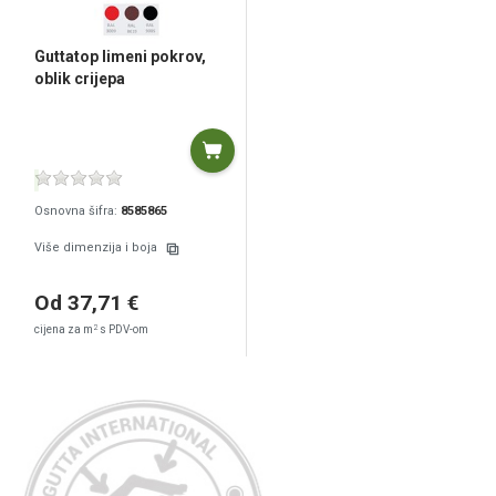
Guttatop limeni pokrov,
oblik crijepa
Osnovna šifra:
8585865
Više dimenzija i boja
Od 37,71 €
2
cijena za m
s PDV-om