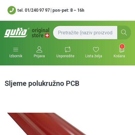
tel. 01/240 97 97 | pon-pet: 8 – 16h
1
Usporedite
Lista želja
Košara
Izbornik
Prijava
Sljeme polukružno PCB