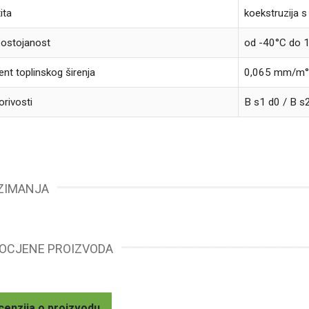
ita
koekstruzija s
postojanost
od -40°C do 
ent toplinskog širenja
0,065 mm/m°C
orivosti
B s1 d0 / B s
ZIMANJA
 OCJENE PROIZVODA
cenzija o proizvodu