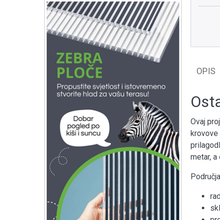
OPIS
Osta
Ovaj pro
krovove 
prilagodl
metar, a
Područja
ra
sk
pr