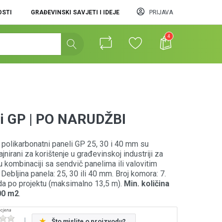
STI
GRAĐEVINSKI SAVJETI I IDEJE
PRIJAVA
4
eli GP | PO NARUDŽBI
i polikarbonatni paneli GP 25, 30 i 40 mm su
ajnirani za korištenje u građevinskoj industriji za
kombinaciji sa sendvič panelima ili valovitim
Debljina panela: 25, 30 ili 40 mm. Broj komora: 7.
ada po projektu (maksimalno 13,5 m).
Min. količina
00 m2
.
Što mislite o proizvodu?