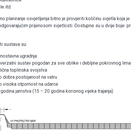
le itd.
no planiranje osvjetljenja bitno je provjeriti količinu svjetla koja
odgovarajućim prijenosom svjetlosti. Dostupne su u dvije boje: pr
i sustava su:
dnostavna ugradnja
iverzalni sustav pogodan za sve oblike i debljine pokrovnog lima
lična toplinska svojstva
lo dobra postojanost na vatru
lo visoka otpornost na udarce
 godina jamstva (15 – 20 godina korisnog vijeka trajanja)