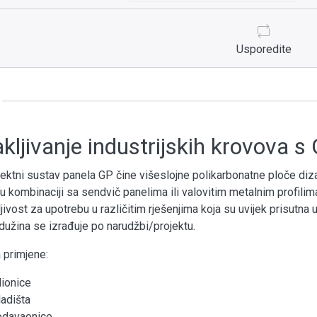
Usporedite
kljivanje industrijskih krovova 
jektni sustav panela GP čine višeslojne polikarbonatne ploče dizaj
u kombinaciji sa sendvič panelima ili valovitim metalnim profilima
jivost za upotrebu u različitim rješenjima koja su uvijek prisutna u
 dužina se izrađuje po narudžbi/projektu.
 primjene:
dionice
ladišta
odavaonice