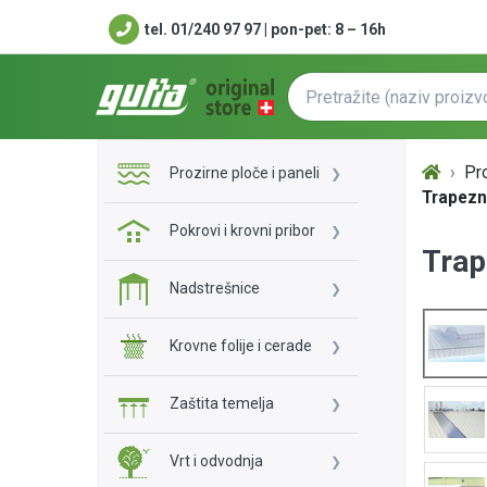
tel. 01/240 97 97 | pon-pet: 8 – 16h
Pro
Prozirne ploče i paneli
Trapezni
Pokrovi i krovni pribor
Trap
Nadstrešnice
Krovne folije i cerade
Zaštita temelja
Vrt i odvodnja