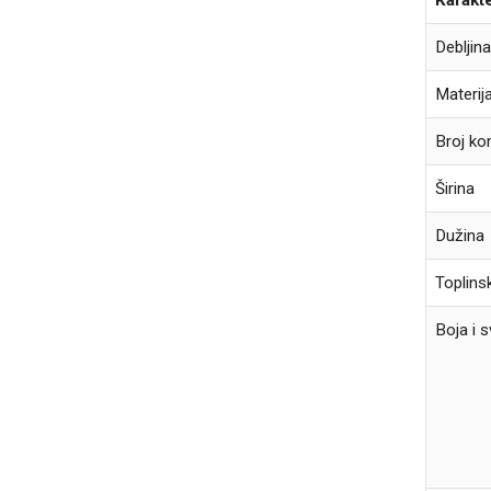
Karakte
Debljin
Materija
Broj k
Širina
Dužina
Toplins
Boja i 