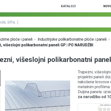
KATALOZI
NOVO
zirne ploče i paneli
Industrijske polikarbonatne ploče i paneli
, višeslojni polikarbonatni paneli GP | PO NARUDŽBI
ezni, višeslojni polikarbonatni pan
Trapezni, višeslojn
projektni paneli diz
nakošene krovove u 
metalnim profilima. 
Duljina panela: izr
za narudžbu od 1