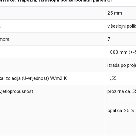
ristike: Trapezni, višeslojni polikarbonatni paneli GP
a
25 mm
l
višeslojni pol
omora
7
1000 mm (+
izrada po proj
ka izolacija (U-vrijednost) W/m2 K
1,55
svjetlopropusnost
prozirna ca. 
opal ca. 25 %