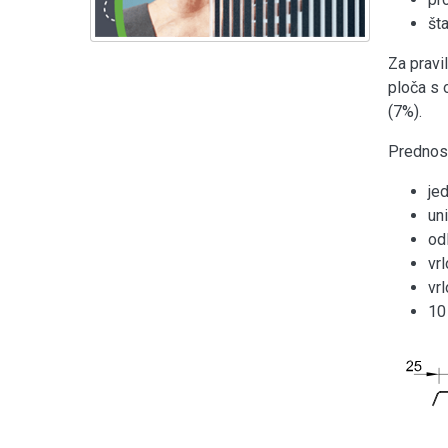
šta
Za pravil
ploča s 
(7%).
Prednost
je
un
od
vr
vr
10