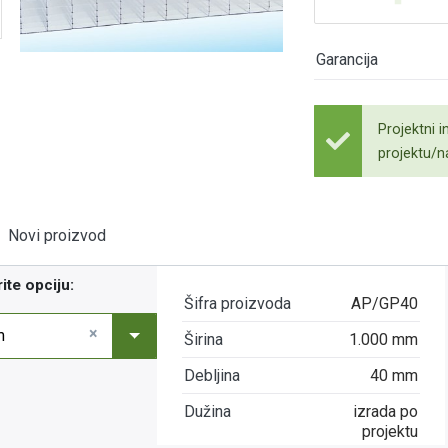
Garancija
Projektni i
projektu/n
Novi proizvod
ite opciju:
Šifra proizvoda
AP/GP40
×
m
Širina
1.000 mm
Debljina
40 mm
Dužina
izrada po
projektu