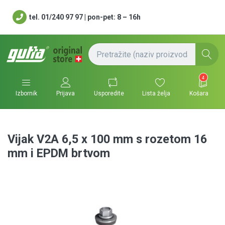
tel. 01/240 97 97 | pon-pet: 8 – 16h
4
Usporedite
Lista želja
Košara
Izbornik
Prijava
Vijak V2A 6,5 x 100 mm s rozetom 16
mm i EPDM brtvom