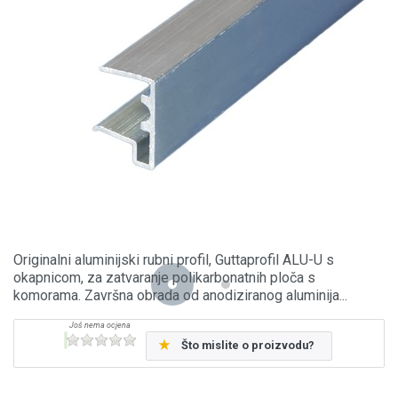
Originalni aluminijski rubni profil, Guttaprofil ALU-U s
okapnicom, za zatvaranje polikarbonatnih ploča s
komorama. Završna obrada od anodiziranog aluminija...
Što mislite o proizvodu?