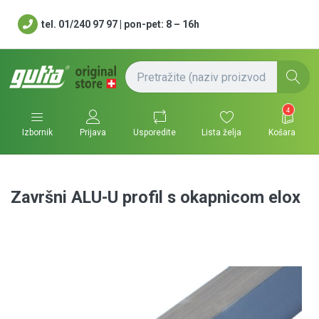
tel. 01/240 97 97 | pon-pet: 8 – 16h
4
Usporedite
Lista želja
Košara
Izbornik
Prijava
Završni ALU-U profil s okapnicom elox