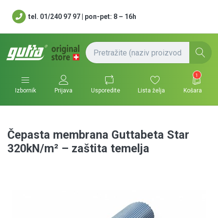
tel. 01/240 97 97 | pon-pet: 8 – 16h
1
Usporedite
Lista želja
Košara
Izbornik
Prijava
Čepasta membrana Guttabeta Star
320kN/m² – zaštita temelja