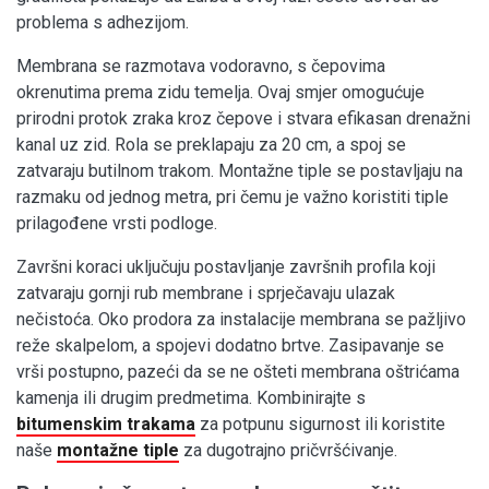
problema s adhezijom.
Membrana se razmotava vodoravno, s čepovima
okrenutima prema zidu temelja. Ovaj smjer omogućuje
prirodni protok zraka kroz čepove i stvara efikasan drenažni
kanal uz zid. Rola se preklapaju za 20 cm, a spoj se
zatvaraju butilnom trakom. Montažne tiple se postavljaju na
razmaku od jednog metra, pri čemu je važno koristiti tiple
prilagođene vrsti podloge.
Završni koraci uključuju postavljanje završnih profila koji
zatvaraju gornji rub membrane i sprječavaju ulazak
nečistoća. Oko prodora za instalacije membrana se pažljivo
reže skalpelom, a spojevi dodatno brtve. Zasipavanje se
vrši postupno, pazeći da se ne ošteti membrana oštrićama
kamenja ili drugim predmetima. Kombinirajte s
bitumenskim trakama
za potpunu sigurnost ili koristite
naše
montažne tiple
za dugotrajno pričvršćivanje.