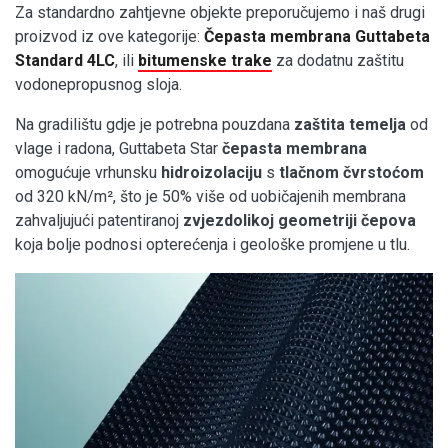
Za standardno zahtjevne objekte preporučujemo i naš drugi
proizvod iz ove kategorije:
Čepasta membrana Guttabeta
Standard 4LC
, ili
bitumenske trake
za dodatnu zaštitu
vodonepropusnog sloja.
Na gradilištu gdje je potrebna pouzdana
zaštita temelja
od
vlage i radona, Guttabeta Star
čepasta membrana
omogućuje vrhunsku
hidroizolaciju
s
tlačnom čvrstoćom
od 320 kN/m², što je 50% više od uobičajenih membrana
zahvaljujući patentiranoj
zvjezdolikoj geometriji čepova
koja bolje podnosi opterećenja i geološke promjene u tlu.