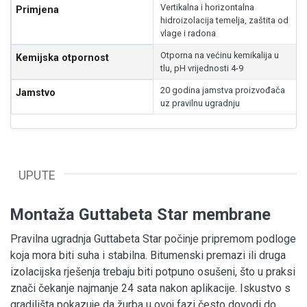
Vertikalna i horizontalna
Primjena
hidroizolacija temelja, zaštita od
vlage i radona
Otporna na većinu kemikalija u
Kemijska otpornost
tlu, pH vrijednosti 4-9
20 godina jamstva proizvođača
Jamstvo
uz pravilnu ugradnju
UPUTE
Montaža Guttabeta Star membrane
Pravilna ugradnja Guttabeta Star počinje pripremom podloge
koja mora biti suha i stabilna. Bitumenski premazi ili druga
izolacijska rješenja trebaju biti potpuno osušeni, što u praksi
znači čekanje najmanje 24 sata nakon aplikacije. Iskustvo s
gradilišta pokazuje da žurba u ovoj fazi često dovodi do