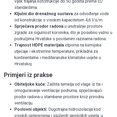
vijek trajanja konstrukcije do 50 godina prema EU
standardima.
Ključni dio drenažnog sustava
za odvođenje vode
od konstrukcije s visokim kapacitetom 4,6 l/s/m.
Sprječava prodor radona
u unutrašnje prostore
zgrade za sigurnost korisnika, što je posebno važno u
područjima Hrvatske s povišenim razinama radona.
Trajnost HDPE materijala
otporna na kemijske
utjecaje i ekstremne temperature, prikladna za
kontinentalne i mediteranske klimatske uvjete u
Hrvatskoj.
Primjeri iz prakse
Obiteljske kuće:
Zaštita temelja od vlage iz tla i
omogućavanje ventilacije podruma, sprječavajući
prodor radona u stambene prostore kroz prirodnu
ventilaciju.
Poslovni objekti:
Dugotrajna hidroizolacija kod
visokih opterećenja i složenih geoloških uvjeta, u