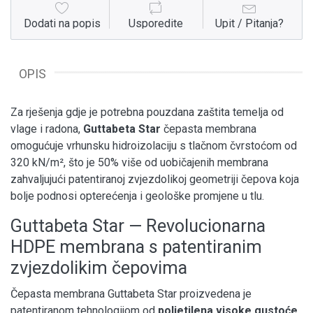
Dodati na popis
Usporedite
Upit / Pitanja?
OPIS
Za rješenja gdje je potrebna pouzdana zaštita temelja od
vlage i radona,
Guttabeta Star
čepasta membrana
omogućuje vrhunsku hidroizolaciju s tlačnom čvrstoćom od
320 kN/m², što je 50% više od uobičajenih membrana
zahvaljujući patentiranoj zvjezdolikoj geometriji čepova koja
bolje podnosi opterećenja i geološke promjene u tlu.
Guttabeta Star — Revolucionarna
HDPE membrana s patentiranim
zvjezdolikim čepovima
Čepasta membrana Guttabeta Star proizvedena je
patentiranom tehnologijom od
polietilena visoke gustoće