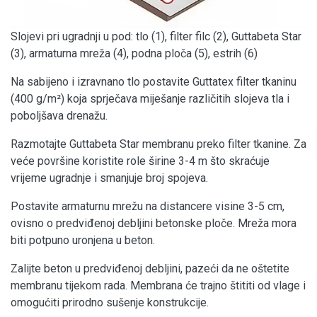
Slojevi pri ugradnji u pod: tlo (1), filter filc (2), Guttabeta Star
(3), armaturna mreža (4), podna ploča (5), estrih (6)
Na sabijeno i izravnano tlo postavite Guttatex filter tkaninu
(400 g/m²) koja sprječava miješanje različitih slojeva tla i
poboljšava drenažu.
Razmotajte Guttabeta Star membranu preko filter tkanine. Za
veće površine koristite role širine 3-4 m što skraćuje
vrijeme ugradnje i smanjuje broj spojeva.
Postavite armaturnu mrežu na distancere visine 3-5 cm,
ovisno o predviđenoj debljini betonske ploče. Mreža mora
biti potpuno uronjena u beton.
Zalijte beton u predviđenoj debljini, pazeći da ne oštetite
membranu tijekom rada. Membrana će trajno štititi od vlage i
omogućiti prirodno sušenje konstrukcije.