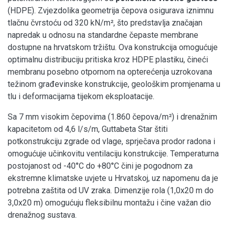
(HDPE). Zvjezdolika geometrija čepova osigurava iznimnu
tlačnu čvrstoću od 320 kN/m², što predstavlja značajan
napredak u odnosu na standardne čepaste membrane
dostupne na hrvatskom tržištu. Ova konstrukcija omogućuje
optimalnu distribuciju pritiska kroz HDPE plastiku, čineći
membranu posebno otpornom na opterećenja uzrokovana
težinom građevinske konstrukcije, geološkim promjenama u
tlu i deformacijama tijekom eksploatacije.
Sa 7 mm visokim čepovima (1.860 čepova/m²) i drenažnim
kapacitetom od 4,6 l/s/m, Guttabeta Star štiti
potkonstrukciju zgrade od vlage, sprječava prodor radona i
omogućuje učinkovitu ventilaciju konstrukcije. Temperaturna
postojanost od -40°C do +80°C čini je pogodnom za
ekstremne klimatske uvjete u Hrvatskoj, uz napomenu da je
potrebna zaštita od UV zraka. Dimenzije rola (1,0x20 m do
3,0x20 m) omogućuju fleksibilnu montažu i čine važan dio
drenažnog sustava.