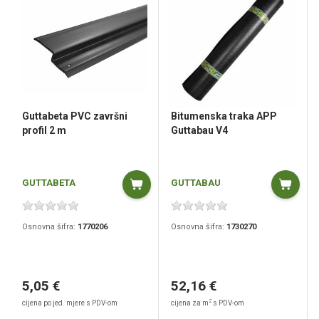
Guttabeta PVC završni
Bitumenska traka APP
profil 2 m
Guttabau V4
GUTTABETA
GUTTABAU
Osnovna šifra:
1770206
Osnovna šifra:
1730270
5,05 €
52,16 €
2
cijena po jed. mjere s PDV-om
cijena za m
s PDV-om