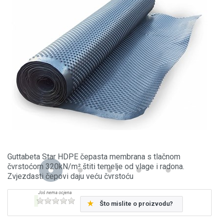
Guttabeta Star HDPE čepasta membrana s tlačnom
čvrstoćom 320kN/m² štiti temelje od vlage i radona.
Zvjezdasti čepovi daju veću čvrstoću
Što mislite o proizvodu?