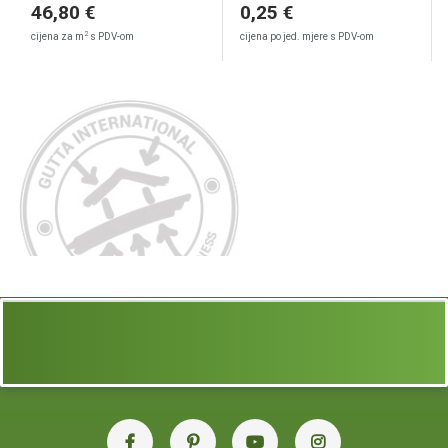
46,80 €
0,25 €
2
cijena za m
s PDV-om
cijena po jed. mjere s PDV-om