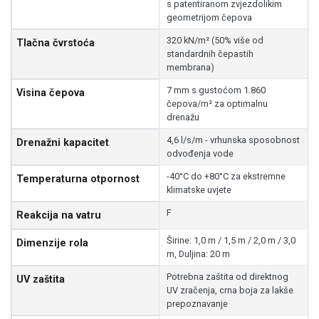
s patentiranom zvjezdolikim
geometrijom čepova
320 kN/m² (50% više od
Tlačna čvrstoća
standardnih čepastih
membrana)
7 mm s gustoćom 1.860
Visina čepova
čepova/m² za optimalnu
drenažu
4,6 l/s/m - vrhunska sposobnost
Drenažni kapacitet
odvođenja vode
-40°C do +80°C za ekstremne
Temperaturna otpornost
klimatske uvjete
F
Reakcija na vatru
Širine: 1,0 m / 1,5 m / 2,0 m / 3,0
Dimenzije rola
m, Duljina: 20 m
Potrebna zaštita od direktnog
UV zaštita
UV zračenja, crna boja za lakše
prepoznavanje