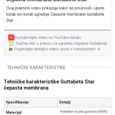
Ovaj praktični video prikazuje kako se proizvodi i upute
korak-po-korak ugradnje Čepaste membrane Guttabeta
Star
Ili pogledajte video na YouTube kanalu
Saznaj više o priboru za ugradnju čepaste Guttabeta
Pogledajte detaljne video upute s transkriptom →
TEHNIČKE KARAKTERISTIKE
Tehničke karakteristike Guttabeta Star
čepasta membrana
Specifikacija
Detalji
Detaljne tehničke specifikacije HDPE čepaste membrane Gutta
Polietilen visoke gustoće (HDPE)
Materijal