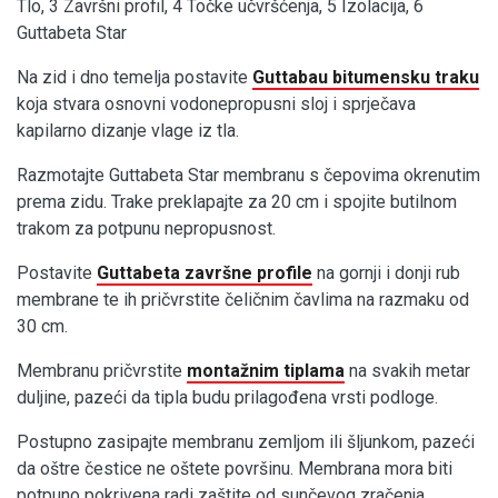
Tlo, 3 Završni profil, 4 Točke učvršćenja, 5 Izolacija, 6
Guttabeta Star
Na zid i dno temelja postavite
Guttabau bitumensku traku
koja stvara osnovni vodonepropusni sloj i sprječava
kapilarno dizanje vlage iz tla.
Razmotajte Guttabeta Star membranu s čepovima okrenutim
prema zidu. Trake preklapajte za 20 cm i spojite butilnom
trakom za potpunu nepropusnost.
Postavite
Guttabeta završne profile
na gornji i donji rub
membrane te ih pričvrstite čeličnim čavlima na razmaku od
30 cm.
Membranu pričvrstite
montažnim tiplama
na svakih metar
duljine, pazeći da tipla budu prilagođena vrsti podloge.
Postupno zasipajte membranu zemljom ili šljunkom, pazeći
da oštre čestice ne oštete površinu. Membrana mora biti
potpuno pokrivena radi zaštite od sunčevog zračenja.