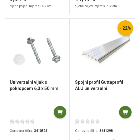
cijena po jed. mjere s PDV-om
cijena po jed. mjere s PDV-om
- 22%
Univerzalni vijak s
Spojni profil Guttaprofil
poklopcem 6,3 x 50 mm
ALU univerzalni
Osnovna šifra:
3410523
Osnovna šifra:
3441298