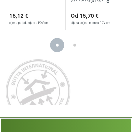
Više dimenzija i boja
16,12 €
Od 15,70 €
cijena po jed. mjere s PDV-om
cijena po jed. mjere s PDV-om