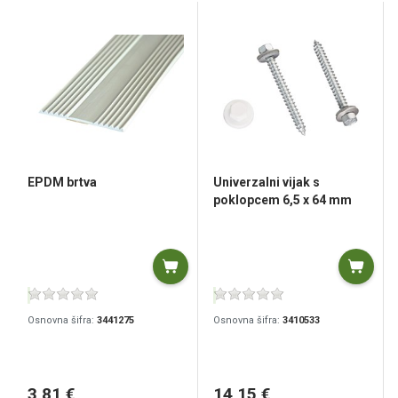
EPDM brtva
Univerzalni vijak s
poklopcem 6,5 x 64 mm
Osnovna šifra:
3441275
Osnovna šifra:
3410533
3,81 €
14,15 €