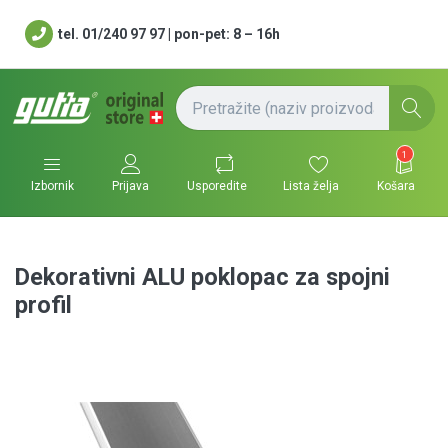
tel. 01/240 97 97 | pon-pet: 8 – 16h
1
Usporedite
Lista želja
Košara
Izbornik
Prijava
Dekorativni ALU poklopac za spojni
profil