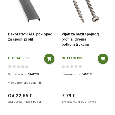
Dekorativni ALU poklopac
Vijak za bazu spojnog
za spojni profil
profila, drvena
potkonstrukcija
GUTTAGLISS
GUTTAGLISS
Osnovna šifra:
3441203
Osnovna šifra:
3410513
Više dimenzija i boja
Od 22,66 €
7,79 €
cijena po jed. mjere s PDV-om
cijena po jed. mjere s PDV-om