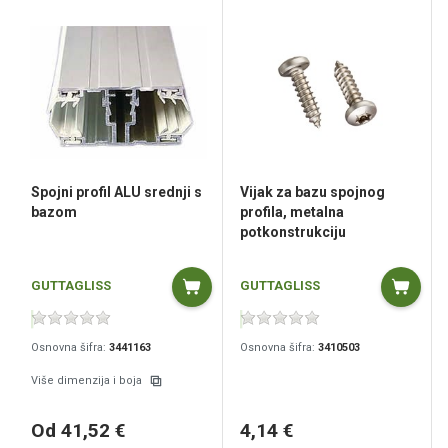
Spojni profil ALU srednji s
Vijak za bazu spojnog
bazom
profila, metalna
potkonstrukciju
GUTTAGLISS
GUTTAGLISS
Osnovna šifra:
3441163
Osnovna šifra:
3410503
Više dimenzija i boja
Od 41,52 €
4,14 €