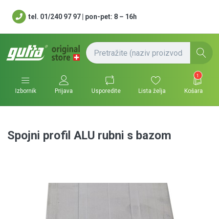
tel. 01/240 97 97 | pon-pet: 8 – 16h
1
Usporedite
Lista želja
Košara
Izbornik
Prijava
Spojni profil ALU rubni s bazom