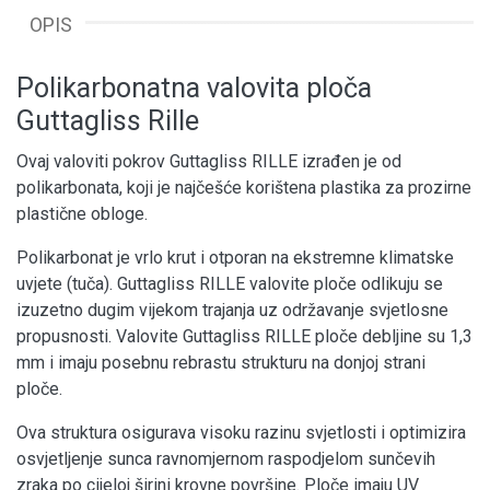
OPIS
Polikarbonatna valovita ploča
Guttagliss Rille
Ovaj valoviti pokrov Guttagliss RILLE izrađen je od
polikarbonata, koji je najčešće korištena plastika za prozirne
plastične obloge.
Polikarbonat je vrlo krut i otporan na ekstremne klimatske
uvjete (tuča). Guttagliss RILLE valovite ploče odlikuju se
izuzetno dugim vijekom trajanja uz održavanje svjetlosne
propusnosti. Valovite Guttagliss RILLE ploče debljine su 1,3
mm i imaju posebnu rebrastu strukturu na donjoj strani
ploče.
Ova struktura osigurava visoku razinu svjetlosti i optimizira
osvjetljenje sunca ravnomjernom raspodjelom sunčevih
zraka po cijeloj širini krovne površine. Ploče imaju UV