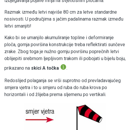
izbjegavanja pojave mrlja na svjetlosnim pločama.
Razmak između letvi najviše 80 cm za letve standardne
nosivosti. U područjima s jačim padalinama razmak između
letvi smanjiti!
Kako bi se umanjilo akumuliranje topline i deformiranje
ploča, gornja površina konstrukcije treba reflektirati sunčeve
zrake. Zbog toga je nužno gornju površinu poprečnih letvi
oblijepiti srebrnom ljepljivom trakom ili pobojati u bijelu boju,
❶
prikazano na
skici A točka
.
Redoslijed polaganja se vrši suprotno od prevladavajućeg
smjera vjetra i to u smjeru od ruba do ruba krova po
horizontali i od žlijeba prema sljemenu po vertikali.