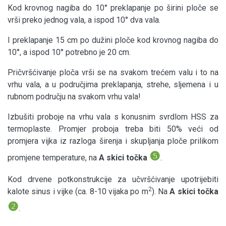
Kod krovnog nagiba do 10° preklapanje po širini ploče se
vrši preko jednog vala, a ispod 10° dva vala.
I preklapanje 15 cm po dužini ploče kod krovnog nagiba do
10°, a ispod 10° potrebno je 20 cm.
Pričvršćivanje ploča vrši se na svakom trećem valu i to na
vrhu vala, a u područjima preklapanja, strehe, sljemena i u
rubnom području na svakom vrhu vala!
Izbušiti proboje na vrhu vala s konusnim svrdlom HSS za
termoplaste. Promjer proboja treba biti 50% veći od
promjera vijka iz razloga širenja i skupljanja ploče prilikom
❺
promjene temperature, na
A skici točka
.
Kod drvene potkonstrukcije za učvršćivanje upotrijebiti
2
kalote sinus i vijke (ca. 8-10 vijaka po m
). Na
A skici točka
❷
.