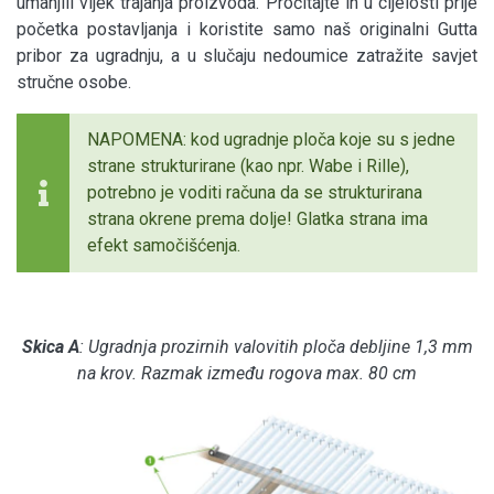
umanjili vijek trajanja proizvoda. Pročitajte ih u cijelosti prije
početka postavljanja i koristite samo naš originalni Gutta
pribor za ugradnju, a u slučaju nedoumice zatražite savjet
stručne osobe.
NAPOMENA: kod ugradnje ploča koje su s jedne
strane strukturirane (kao npr. Wabe i Rille),
potrebno je voditi računa da se strukturirana
strana okrene prema dolje! Glatka strana ima
efekt samočišćenja.
Skica A
: Ugradnja prozirnih valovitih ploča debljine 1,3 mm
na krov. Razmak između rogova max. 80 cm