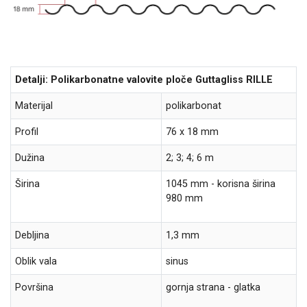
Detalji: Polikarbonatne valovite ploče Guttagliss RILLE
Materijal
polikarbonat
Profil
76 x 18 mm
Dužina
2; 3; 4; 6 m
Širina
1045 mm - korisna širina
980 mm
Debljina
1,3 mm
Oblik vala
sinus
Površina
gornja strana - glatka