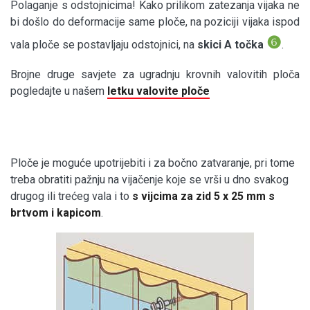
Polaganje s odstojnicima! Kako prilikom zatezanja vijaka ne
bi došlo do deformacije same ploče, na poziciji vijaka ispod
❻
vala ploče se postavljaju odstojnici, na
skici A točka
.
Brojne druge savjete za ugradnju krovnih valovitih ploča
pogledajte u našem
letku valovite ploče
Ploče je moguće upotrijebiti i za bočno zatvaranje, pri tome
treba obratiti pažnju na vijačenje koje se vrši u dno svakog
drugog ili trećeg vala i to
s vijcima za zid 5 x 25 mm s
brtvom i kapicom
.