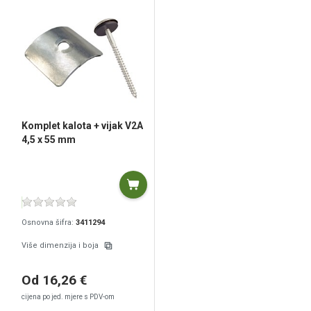
Komplet kalota + vijak V2A
4,5 x 55 mm
Osnovna šifra:
3411294
Više dimenzija i boja
Od 16,26 €
cijena po jed. mjere s PDV-om