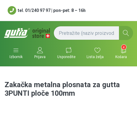
tel. 01/240 97 97 | pon-pet: 8 – 16h
4
Usporedite
Lista želja
Košara
Izbornik
Prijava
Zakačka metalna plosnata za gutta
3PUNTI ploče 100mm